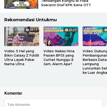
Tendangan Kungfu di Piala
Soeratin-Staf KPK Kena OTT
Rekomendasi Untukmu
06:13
21:17
Video: 5 Hal yang
Video: Nakes Hina
Video: Dukun
Bikin Galaxy Z Fold8
Pasien BPJS yang
Pembanguna
Ultra Layak Pakai
Curhat Nunggu 8
Berbasis Data
Nama Ultra
Jam, Alarm Apa?
Lampung
Luncurkan Sat
ke Luar Angk