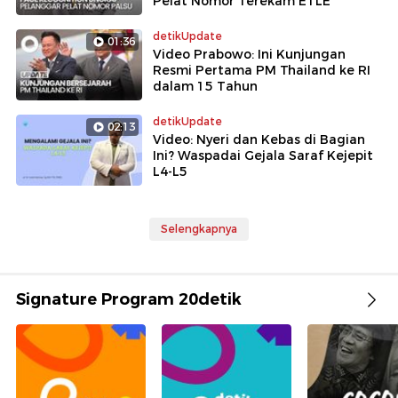
Pelat Nomor Terekam ETLE
detikUpdate
01:36
Video Prabowo: Ini Kunjungan
Resmi Pertama PM Thailand ke RI
dalam 15 Tahun
detikUpdate
02:13
Video: Nyeri dan Kebas di Bagian
Ini? Waspadai Gejala Saraf Kejepit
L4-L5
Selengkapnya
Signature Program 20detik