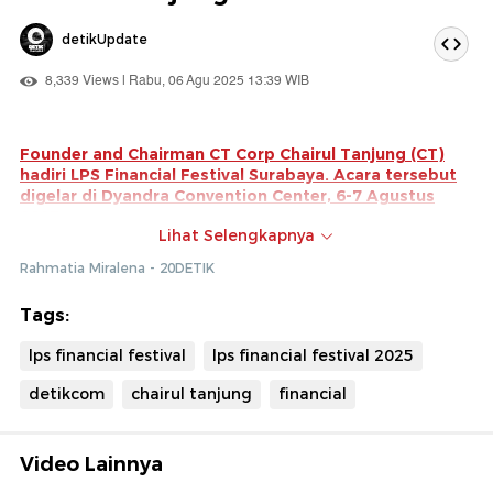
detikUpdate
8,339 Views | Rabu, 06 Agu 2025 13:39 WIB
Founder and Chairman CT Corp Chairul Tanjung (CT)
hadiri LPS Financial Festival Surabaya. Acara tersebut
digelar di Dyandra Convention Center, 6-7 Agustus
2025.
Lihat Selengkapnya
Dalam acara tersebut, CT memberikan kiat sukses untuk
Rahmatia Miralena - 20DETIK
anak muda. Menurut CT jalan menuju kesuksesan
tidaklah mudah.
Tags:
lps financial festival
lps financial festival 2025
detikcom
chairul tanjung
financial
Video Lainnya