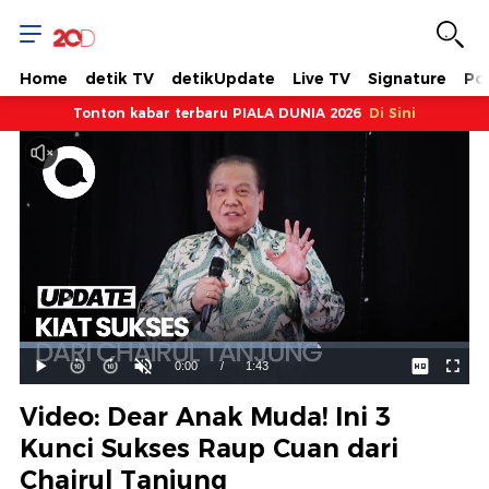
Home
detik TV
detikUpdate
Live TV
Signature
Pol
Tonton kabar terbaru PIALA DUNIA 2026
Di Sini
Dimuat
:
66.27%
Waktu
0:00
/
Durasi
1:43
Mainkan
Suara
Layar
Hidup
Saat
Video: Dear Anak Muda! Ini 3
ini
Kunci Sukses Raup Cuan dari
Chairul Tanjung