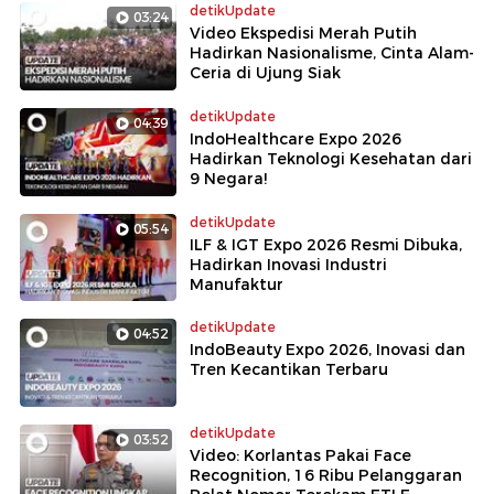
detikUpdate
03:24
Video Ekspedisi Merah Putih
Hadirkan Nasionalisme, Cinta Alam-
Ceria di Ujung Siak
detikUpdate
04:39
IndoHealthcare Expo 2026
Hadirkan Teknologi Kesehatan dari
9 Negara!
detikUpdate
05:54
ILF & IGT Expo 2026 Resmi Dibuka,
Hadirkan Inovasi Industri
Manufaktur
detikUpdate
04:52
IndoBeauty Expo 2026, Inovasi dan
Tren Kecantikan Terbaru
detikUpdate
03:52
Video: Korlantas Pakai Face
Recognition, 16 Ribu Pelanggaran