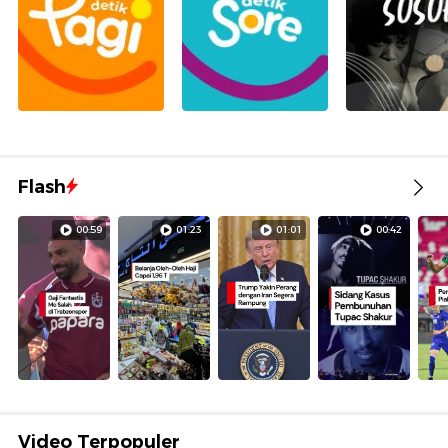
Flash
00:59
01:23
01:01
00:42
Video Terpopuler