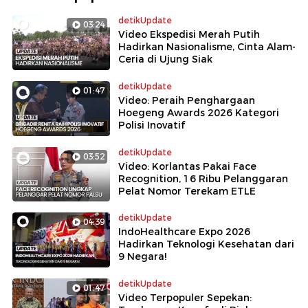
detikUpdate
03:24
Video Ekspedisi Merah Putih
Hadirkan Nasionalisme, Cinta Alam-
Ceria di Ujung Siak
detikUpdate
01:47
Video: Peraih Penghargaan
Hoegeng Awards 2026 Kategori
Polisi Inovatif
detikUpdate
03:52
Video: Korlantas Pakai Face
Recognition, 16 Ribu Pelanggaran
Pelat Nomor Terekam ETLE
detikUpdate
04:39
IndoHealthcare Expo 2026
Hadirkan Teknologi Kesehatan dari
9 Negara!
detikUpdate
01:47
Video Terpopuler Sepekan: