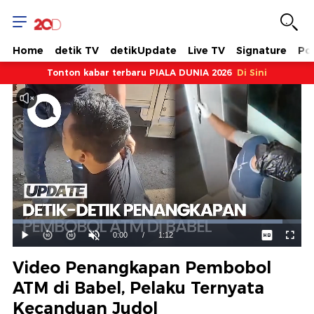
Home
detik TV
detikUpdate
Live TV
Signature
Pol
Tonton kabar terbaru PIALA DUNIA 2026
Di Sini
Dimuat
:
93.51%
Waktu
0:00
/
Durasi
1:12
Mainkan
Suara
Layar
Hidup
Saat
Video Penangkapan Pembobol
ini
ATM di Babel, Pelaku Ternyata
Kecanduan Judol