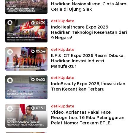
Hadirkan Nasionalisme, Cinta Alam-
Ceria di Ujung Siak
detikUpdate
04:39
IndoHealthcare Expo 2026
Hadirkan Teknologi Kesehatan dari
9 Negara!
detikUpdate
05:54
ILF & IGT Expo 2026 Resmi Dibuka,
Hadirkan Inovasi Industri
Manufaktur
detikUpdate
04:52
IndoBeauty Expo 2026, Inovasi dan
Tren Kecantikan Terbaru
detikUpdate
03:52
Video: Korlantas Pakai Face
Recognition, 16 Ribu Pelanggaran
Pelat Nomor Terekam ETLE