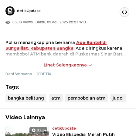
detikUpdate
6,988 Views | Sabtu, 09 Agu 2025 22:21 WIB
Polisi menangkap pria bernama
Ade Buntel di
Sungailiat, Kabupaten Bangka
. Ade diringkus karena
membobol ATM bank daerah di Puskesmas Sinar Baru.
Polisi menciduk Ade saat mengendarai mobil untuk
Lihat Selengkapnya
mengantarkan kue. Dari penelusuran polisi, diketahui
Deni Wahyono - 20DETIK
aksi pembobolan ATM ini dipicu pelaku yang terlilit
utang karena judi online (judol).
Tags:
bangka belitung
atm
pembobolan atm
judol
Video Lainnya
detikUpdate
03:24
Video Ekspedisi Merah Putih