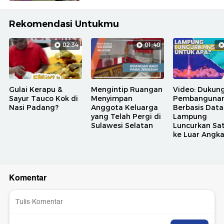
Rekomendasi Untukmu
02:34
01:40
Gulai Kerapu &
Mengintip Ruangan
Video: Dukun
Sayur Tauco Kok di
Menyimpan
Pembanguna
Nasi Padang?
Anggota Keluarga
Berbasis Data
yang Telah Pergi di
Lampung
Sulawesi Selatan
Luncurkan Sat
ke Luar Angk