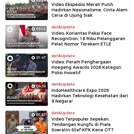
03:24
Video Ekspedisi Merah Putih
Hadirkan Nasionalisme, Cinta Alam-
Ceria di Ujung Siak
detikUpdate
03:52
Video: Korlantas Pakai Face
Recognition, 16 Ribu Pelanggaran
Pelat Nomor Terekam ETLE
detikUpdate
01:47
Video: Peraih Penghargaan
Hoegeng Awards 2026 Kategori
Polisi Inovatif
detikUpdate
04:39
IndoHealthcare Expo 2026
Hadirkan Teknologi Kesehatan dari
9 Negara!
detikUpdate
01:47
Video Terpopuler Sepekan:
Tendangan Kungfu di Piala
Soeratin-Staf KPK Kena OTT