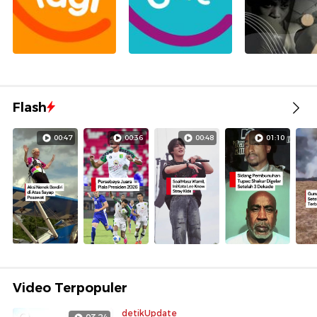
Flash
00:47
00:36
00:48
01:10
Video Terpopuler
detikUpdate