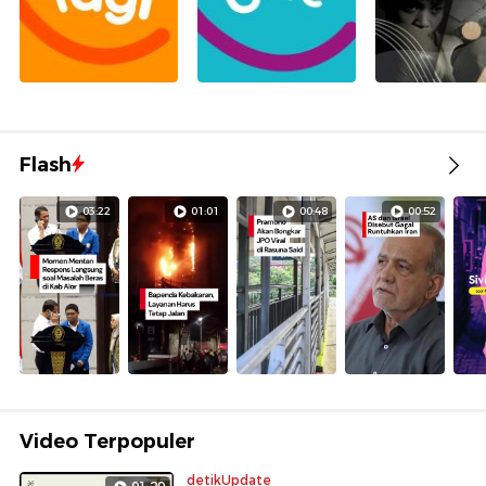
Flash
03:22
01:01
00:48
00:52
Video Terpopuler
detikUpdate