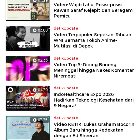
01:29
Video: Wajib tahu, Posisi-posisi
Rawan Saraf Kejepit dan Beragam
Pemicu
detikUpdate
03:00
Video Terpopuler Sepekan: Ribuan
WNI Bernama Tokoh Anime-
Mutilasi di Depok
detikUpdate
02:33
Video Top 5: Diding Boneng
Meninggal hingga Nakes Komentar
Nirempati
detikUpdate
04:39
IndoHealthcare Expo 2026
Hadirkan Teknologi Kesehatan dari
9 Negara!
detikUpdate
03:35
Video KETIK: Lukas Graham Bocorin
Album Baru hingga Kedekatan
dengan Ed Sheeran