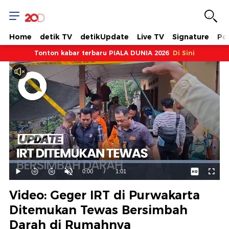
Home
detik TV
detikUpdate
Live TV
Signature
Pol
Tonton kabar terbaru PIALA DUNIA 2026
Di Sini
Dimuat
:
100.00%
Waktu
0:00
/
Durasi
1:01
Mainkan
Suara
Layar
Hidup
Saat
Video: Geger IRT di Purwakarta
ini
Ditemukan Tewas Bersimbah
Darah di Rumahnya