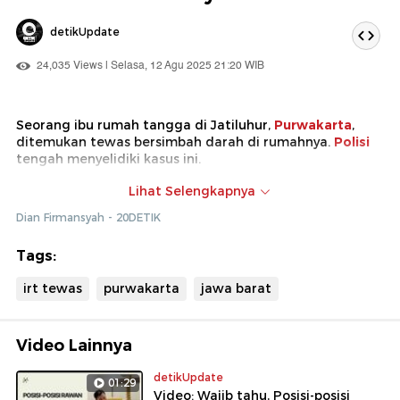
detikUpdate
24,035 Views | Selasa, 12 Agu 2025 21:20 WIB
Seorang ibu rumah tangga di Jatiluhur,
Purwakarta
,
ditemukan tewas bersimbah darah di rumahnya.
Polisi
tengah menyelidiki kasus ini.
Jenazah korban dilakukan autopsi di RS Sartika Asih,
Lihat Selengkapnya
Bandung, Jawa Barat.
Dian Firmansyah - 20DETIK
Tags:
irt tewas
purwakarta
jawa barat
Video Lainnya
detikUpdate
01:29
Video: Wajib tahu, Posisi-posisi