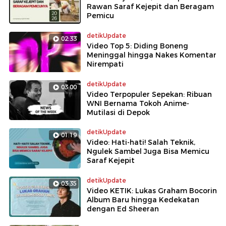
Rawan Saraf Kejepit dan Beragam
Pemicu
detikUpdate
02:33
Video Top 5: Diding Boneng
Meninggal hingga Nakes Komentar
Nirempati
detikUpdate
03:00
Video Terpopuler Sepekan: Ribuan
WNI Bernama Tokoh Anime-
Mutilasi di Depok
detikUpdate
01:19
Video: Hati-hati! Salah Teknik,
Ngulek Sambel Juga Bisa Memicu
Saraf Kejepit
detikUpdate
03:35
Video KETIK: Lukas Graham Bocorin
Album Baru hingga Kedekatan
dengan Ed Sheeran