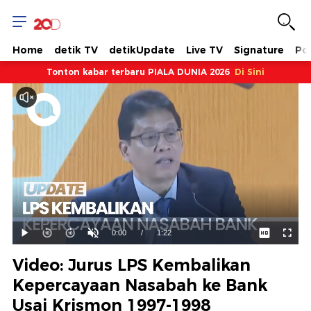
Home
detik TV
detikUpdate
Live TV
Signature
Pol
Tonton kabar terbaru PIALA DUNIA 2026
Di Sini
Dimuat
:
30.89%
Waktu
0:00
/
Durasi
1:22
Mainkan
Suara
Layar
Hidup
Saat
Video: Jurus LPS Kembalikan
ini
Kepercayaan Nasabah ke Bank
Usai Krismon 1997-1998