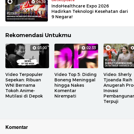
04:39
IndoHealthcare Expo 2026
Hadirkan Teknologi Kesehatan dari
9 Negara!
Rekomendasi Untukmu
03:00
02:33
Video Terpopuler
Video Top 5: Diding
Video: Sherly
Sepekan: Ribuan
Boneng Meninggal
Tjoanda Raih
WNI Bernama
hingga Nakes
Anugerah Pr
Tokoh Anime-
Komentar
Inovasi
Mutilasi di Depok
Nirempati
Pembanguna
Terpuji