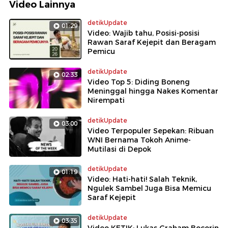
Video Lainnya
detikUpdate
01:29
Video: Wajib tahu, Posisi-posisi
Rawan Saraf Kejepit dan Beragam
Pemicu
detikUpdate
02:33
Video Top 5: Diding Boneng
Meninggal hingga Nakes Komentar
Nirempati
detikUpdate
03:00
Video Terpopuler Sepekan: Ribuan
WNI Bernama Tokoh Anime-
Mutilasi di Depok
detikUpdate
01:19
Video: Hati-hati! Salah Teknik,
Ngulek Sambel Juga Bisa Memicu
Saraf Kejepit
detikUpdate
03:35