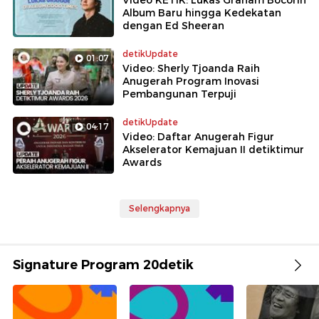
Video KETIK: Lukas Graham Bocorin
Album Baru hingga Kedekatan
dengan Ed Sheeran
detikUpdate
01:07
Video: Sherly Tjoanda Raih
Anugerah Program Inovasi
Pembangunan Terpuji
detikUpdate
04:17
Video: Daftar Anugerah Figur
Akselerator Kemajuan II detiktimur
Awards
Selengkapnya
Signature Program 20detik