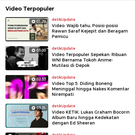
Video Terpopuler
detikUpdate
01:29
Video: Wajib tahu, Posisi-posisi
Rawan Saraf Kejepit dan Beragam
Pemicu
detikUpdate
03:00
Video Terpopuler Sepekan: Ribuan
WNI Bernama Tokoh Anime-
Mutilasi di Depok
detikUpdate
02:33
Video Top 5: Diding Boneng
Meninggal hingga Nakes Komentar
Nirempati
detikUpdate
03:35
Video KETIK: Lukas Graham Bocorin
Album Baru hingga Kedekatan
dengan Ed Sheeran
detikUpdate