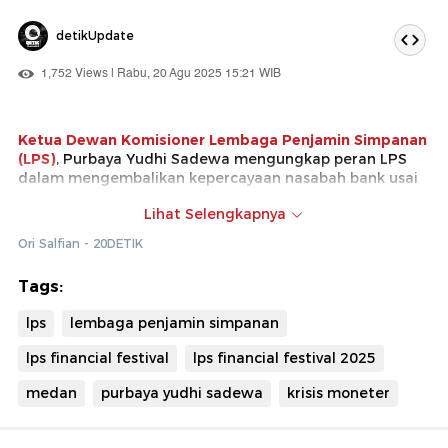
detikUpdate
1,752 Views | Rabu, 20 Agu 2025 15:21 WIB
Ketua Dewan Komisioner Lembaga Penjamin Simpanan
(LPS)
, Purbaya Yudhi Sadewa mengungkap peran LPS
dalam mengembalikan kepercayaan nasabah bank usai
krisis moneter (krismon) tahun 1997-1998. Hal itu
Lihat Selengkapnya
disampaikan Purbaya di dalam acara
Lembaga
Penjamin Simpanan (LPS)
Financial Festival hari
Ori Salfian - 20DETIK
pertama yang digelar di Regale Internasional
Convention Centre Medan.
Tags:
Pemerintah menyelenggarakan penjaminan simpanan
lps
lembaga penjamin simpanan
terhadap seluruh kewajiban bank atau dikenal dengan
blanket guarantee. Saat itu blanket guarantee berhasil
lps financial festival
lps financial festival 2025
mengembalikan kepercayaan masyarakat terhadap
sistem perbankan.
medan
purbaya yudhi sadewa
krisis moneter