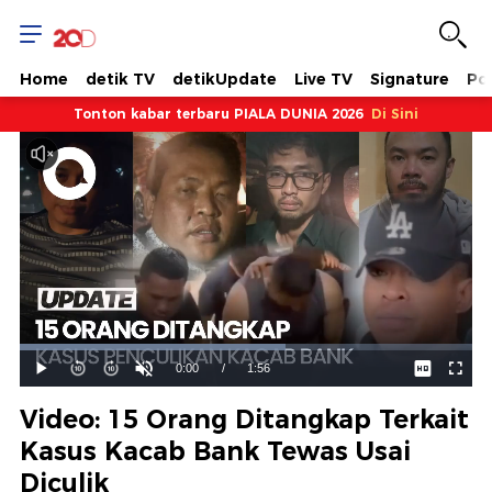
Home
detik TV
detikUpdate
Live TV
Signature
Pol
Tonton kabar terbaru PIALA DUNIA 2026
Di Sini
Dimuat
:
58.85%
Waktu
0:00
/
Durasi
1:56
Mainkan
Suara
Layar
Hidup
Saat
Video: 15 Orang Ditangkap Terkait
ini
Kasus Kacab Bank Tewas Usai
Diculik