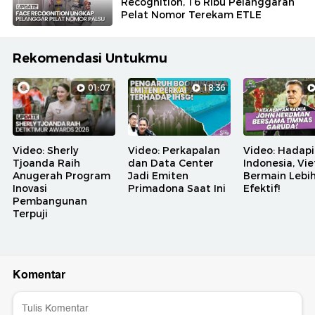
Recognition, 16 Ribu Pelanggaran
Pelat Nomor Terekam ETLE
Rekomendasi Untukmu
01:07
18:36
Video: Sherly
Video: Perkapalan
Video: Hadapi
Tjoanda Raih
dan Data Center
Indonesia, Vi
Anugerah Program
Jadi Emiten
Bermain Lebi
Inovasi
Primadona Saat Ini
Efektif!
Pembangunan
Terpuji