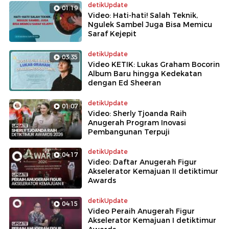
detikUpdate
01:19
Video: Hati-hati! Salah Teknik,
Ngulek Sambel Juga Bisa Memicu
Saraf Kejepit
detikUpdate
03:35
Video KETIK: Lukas Graham Bocorin
Album Baru hingga Kedekatan
dengan Ed Sheeran
detikUpdate
01:07
Video: Sherly Tjoanda Raih
Anugerah Program Inovasi
Pembangunan Terpuji
detikUpdate
04:17
Video: Daftar Anugerah Figur
Akselerator Kemajuan II detiktimur
Awards
detikUpdate
04:15
Video Peraih Anugerah Figur
Akselerator Kemajuan I detiktimur