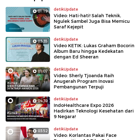
detikUpdate
01:19
Video: Hati-hati! Salah Teknik,
Ngulek Sambel Juga Bisa Memicu
Saraf Kejepit
detikUpdate
03:35
Video KETIK: Lukas Graham Bocorin
Album Baru hingga Kedekatan
dengan Ed Sheeran
detikUpdate
01:07
Video: Sherly Tjoanda Raih
Anugerah Program Inovasi
Pembangunan Terpuji
detikUpdate
04:39
IndoHealthcare Expo 2026
Hadirkan Teknologi Kesehatan dari
9 Negara!
detikUpdate
03:52
Video: Korlantas Pakai Face