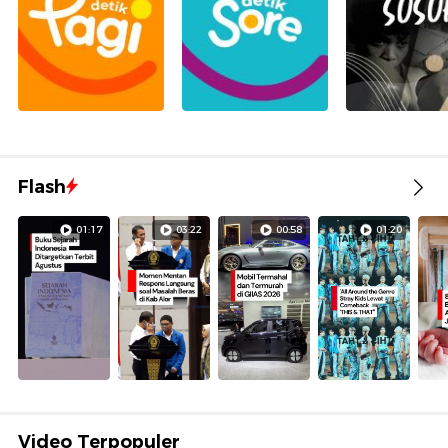
Flash
01:17
03:22
00:58
01:20
Video Terpopuler