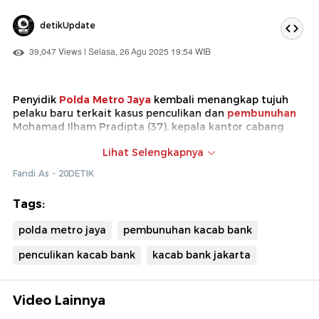
detikUpdate
39,047 Views | Selasa, 26 Agu 2025 19:54 WIB
Penyidik
Polda Metro Jaya
kembali menangkap tujuh
pelaku baru terkait kasus penculikan dan
pembunuhan
Mohamad Ilham Pradipta (37), kepala kantor cabang
(kacab) sebuah bank di Jakarta yang jasadnya
Lihat Selengkapnya
ditemukan di Bekasi. Total saat ini sudah ada 15 orang
yang diamankan polisi.
Fandi As - 20DETIK
Tags:
polda metro jaya
pembunuhan kacab bank
penculikan kacab bank
kacab bank jakarta
Video Lainnya