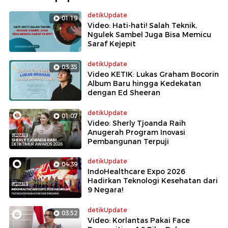
detikUpdate
01:19
Video: Hati-hati! Salah Teknik,
Ngulek Sambel Juga Bisa Memicu
Saraf Kejepit
detikUpdate
03:35
Video KETIK: Lukas Graham Bocorin
Album Baru hingga Kedekatan
dengan Ed Sheeran
detikUpdate
01:07
Video: Sherly Tjoanda Raih
Anugerah Program Inovasi
Pembangunan Terpuji
detikUpdate
04:39
IndoHealthcare Expo 2026
Hadirkan Teknologi Kesehatan dari
9 Negara!
detikUpdate
03:52
Video: Korlantas Pakai Face