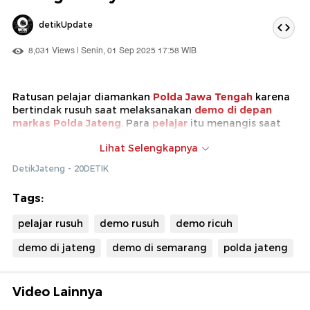
detikUpdate
8,031 Views | Senin, 01 Sep 2025 17:58 WIB
Ratusan pelajar diamankan
Polda Jawa Tengah
karena
bertindak rusuh saat melaksanakan
demo di depan
markas Polda Jateng
. Para
pelajar
itu menangis saat
dijemput orang tuanya usai menjalani pemeriksaan
Lihat Selengkapnya
seharian.
DetikJateng - 20DETIK
Dari 334 orang yang diamankan, polisi mengembalikan
327 pelajar ke orang tuanya.
Tags:
pelajar rusuh
demo rusuh
demo ricuh
demo di jateng
demo di semarang
polda jateng
Video Lainnya