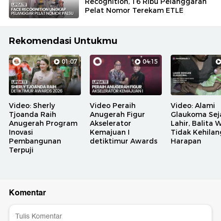
Recognition, 16 Ribu Pelanggaran
Pelat Nomor Terekam ETLE
Rekomendasi Untukmu
01:07
04:15
Video: Sherly
Video Peraih
Video: Alami
Tjoanda Raih
Anugerah Figur
Glaukoma Sej
Anugerah Program
Akselerator
Lahir, Balita 
Inovasi
Kemajuan I
Tidak Kehila
Pembangunan
detiktimur Awards
Harapan
Terpuji