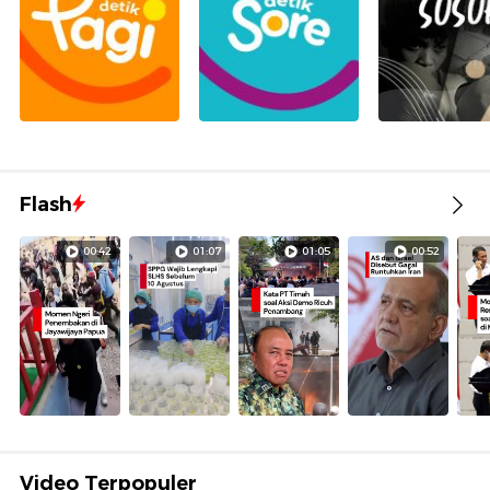
Flash
00:42
01:07
01:05
00:52
Video Terpopuler