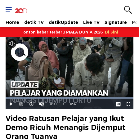
Home
detik TV
detikUpdate
Live TV
Signature
Pol
Tonton kabar terbaru PIALA DUNIA 2026
Di Sini
Dimuat
:
100.00%
Waktu
0:00
/
Durasi
0:37
Mainkan
Suara
Layar
Hidup
Saat
Video Ratusan Pelajar yang Ikut
ini
Demo Ricuh Menangis Dijemput
Orang Tuanya