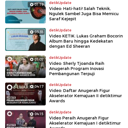
detikUpdate
01:19
Video: Hati-hati! Salah Teknik,
Ngulek Sambel Juga Bisa Memicu
Saraf Kejepit
detikUpdate
03:35
Video KETIK: Lukas Graham Bocorin
Album Baru hingga Kedekatan
dengan Ed Sheeran
detikUpdate
01:07
Video: Sherly Tjoanda Raih
Anugerah Program Inovasi
Pembangunan Terpuji
detikUpdate
04:17
Video: Daftar Anugerah Figur
Akselerator Kemajuan II detiktimur
Awards
detikUpdate
04:15
Video Peraih Anugerah Figur
Akselerator Kemajuan I detiktimur