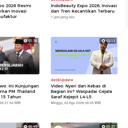
xpo 2026 Resmi
IndoBeauty Expo 2026, Inovasi
rkan Inovasi
dan Tren Kecantikan Terbaru
nufaktur
7 jam yang lalu
01:36
02:13
detikUpdate
wo: Ini Kunjungan
Video: Nyeri dan Kebas di
ama PM Thailand
Bagian Ini? Waspadai Gejala
 15 Tahun
Saraf Kejepit L4-L5
026 21:54 WIB
Minggu, 02 Agu 2026 09:45 WIB
01:47
01:37