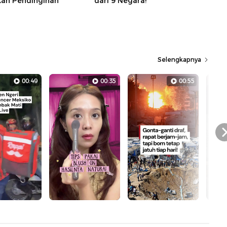
kan Pendinginan
dari 9 Negara!
Selengkapnya
00:49
00:35
00:55