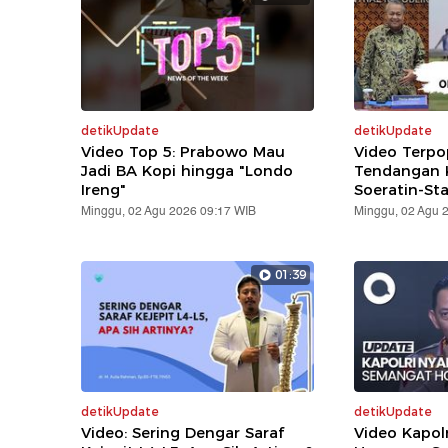
detikUpdate
detikUpdate
Video Top 5: Prabowo Mau
Video Terpo
Jadi BA Kopi hingga "Londo
Tendangan K
Ireng"
Soeratin-St
Minggu, 02 Agu 2026 09:17 WIB
Minggu, 02 Agu 
01:39
detikUpdate
detikUpdate
Video: Sering Dengar Saraf
Video Kapol