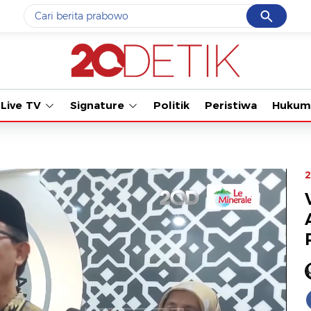
Cancel
Yang sedang ramai dicari
Tonton kabar terba
#1
gempa hari ini
#2
gempa
Live TV
Signature
Politik
Peristiwa
Hukum
#3
iran
#4
demo
#5
prabowo
2
Promoted
Terakhir yang dicari
Loading...