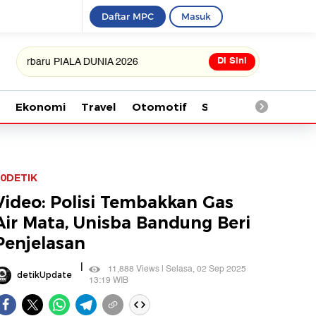
Daftar MPC
Masuk
Di Sini
ru PIALA DUNIA 2026
Ekonomi
Travel
Otomotif
Saintek
Kesehata
0DETIK
Video: Polisi Tembakkan Gas
Air Mata, Unisba Bandung Beri
Penjelasan
|
11,888 Views | Selasa, 02 Sep 2025
detikUpdate
13:19 WIB