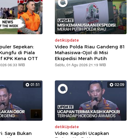
detikUpdate
puler Sepekan:
Video Polda Riau Gandeng 81
ungfu di Piala
Mahasiswa-Ojol di Misi
af KPK Kena OTT
Ekspedisi Merah Putih
2026 06:33 WIB
Sabtu, 01 Agu 2026 21:19 WIB
01:51
02:09
detikUpdate
ri: Saya Bukan
Video: Kapolri Ucapkan