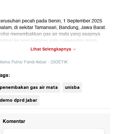
erusuhan pecah pada Senin, 1 September 2025
alam, di sekitar Tamansari, Bandung, Jawa Barat.
olisi menembakkan gas air mata yang asapnya
ampai ke area kampus yaitu Universitas Islam
andung (Unisba) dan Universitas Pasundan
Lihat Selengkapnya
Unpas).
isma Putra/ Fandi Akbar - 20DETIK
ektor Unisba, Prof. Ir. A. Harits Nu'man memberikan
enjelasan terkait hal ini.
ags:
uh
penembakan gas air mata
unisba
demo dprd jabar