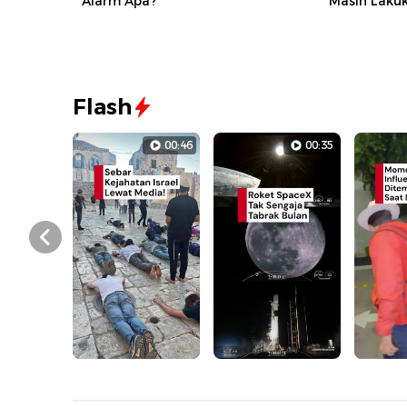
Alarm Apa?
Masih Laku
Flash
00:46
00:35
Prev