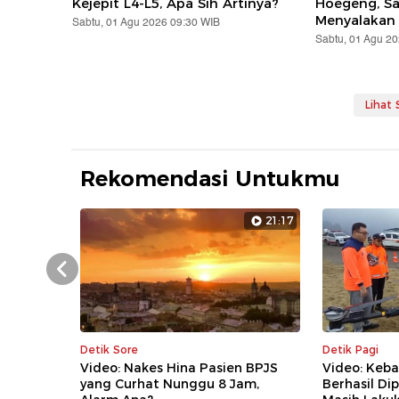
Kejepit L4-L5, Apa Sih Artinya?
Hoegeng, S
Menyalakan
Sabtu, 01 Agu 2026 09:30 WIB
Sabtu, 01 Agu 2
Lihat
Rekomendasi Untukmu
21:17
Prev
Detik Sore
Detik Pagi
Video: Nakes Hina Pasien BPJS
Video: Keb
yang Curhat Nunggu 8 Jam,
Berhasil D