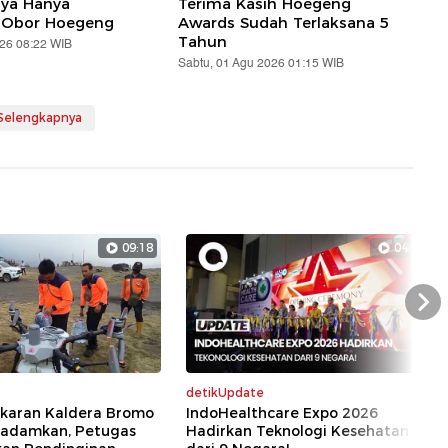
aya Hanya
Terima Kasih Hoegeng
 Obor Hoegeng
Awards Sudah Terlaksana 5
Tahun
026 08:22 WIB
Sabtu, 01 Agu 2026 01:15 WIB
 Selengkapnya
09:18
04:39
Nex
detikUpdate
akaran Kaldera Bromo
IndoHealthcare Expo 2026
ipadamkan, Petugas
Hadirkan Teknologi Kesehatan