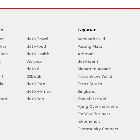
ri
Layanan
ws
detikTravel
berbuatbaik.id
kasi
detikFood
Pasang Mata
ance
detikHealth
Adsmart
t
Wolipop
detikEvent
t
detikX
Signature Awards
rt
20Detik
Trans Snow World
la
detikFoto
Trans Studio
o
detikHikmah
Bingkai.id
perti
detikPop
Ziswafctarsa.id
Flying Over Indonesia
For Your Business
rekomendit
Community Connect