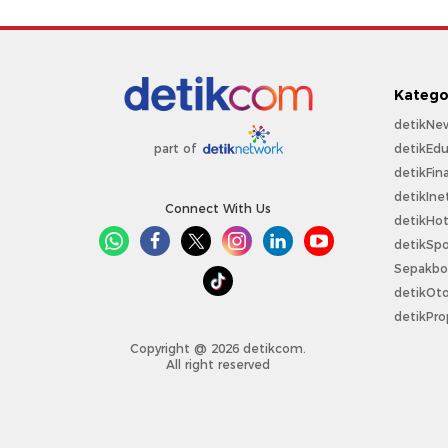
Katego
detikNe
detikEdu
part of
detikFin
detikIne
Connect With Us
detikHo
detikSpo
Sepakbo
detikOt
detikPro
Copyright @ 2026 detikcom.
All right reserved