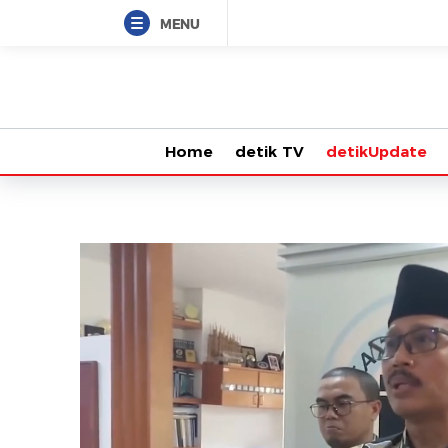
MENU
Home
detik TV
detikUpdate