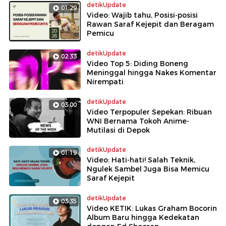
detikUpdate
01:29
Video: Wajib tahu, Posisi-posisi
Rawan Saraf Kejepit dan Beragam
Pemicu
detikUpdate
02:33
Video Top 5: Diding Boneng
Meninggal hingga Nakes Komentar
Nirempati
detikUpdate
03:00
Video Terpopuler Sepekan: Ribuan
WNI Bernama Tokoh Anime-
Mutilasi di Depok
detikUpdate
01:19
Video: Hati-hati! Salah Teknik,
Ngulek Sambel Juga Bisa Memicu
Saraf Kejepit
detikUpdate
03:35
Video KETIK: Lukas Graham Bocorin
Album Baru hingga Kedekatan