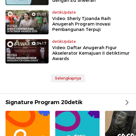
dengan Ed Sheeran
detikUpdate
01:07
Video: Sherly Tjoanda Raih
Anugerah Program Inovasi
Pembangunan Terpuji
detikUpdate
04:17
Video: Daftar Anugerah Figur
Akselerator Kemajuan II detiktimur
Awards
Selengkapnya
Signature Program 20detik