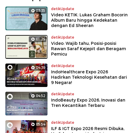
detikUpdate
03:35
Video KETIK: Lukas Graham Bocorin
Album Baru hingga Kedekatan
dengan Ed Sheeran
detikUpdate
01:29
Video: Wajib tahu, Posisi-posisi
Rawan Saraf Kejepit dan Beragam
Pemicu
detikUpdate
04:39
IndoHealthcare Expo 2026
Hadirkan Teknologi Kesehatan dari
9 Negara!
detikUpdate
04:52
IndoBeauty Expo 2026, Inovasi dan
Tren Kecantikan Terbaru
detikUpdate
05:54
ILF & IGT Expo 2026 Resmi Dibuka,