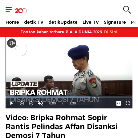
Home
detik TV
detikUpdate
Live TV
Signature
Pol
Tonton kabar terbaru PIALA DUNIA 2026
Di Sini
Dimuat
:
66.49%
Waktu
0:00
/
Durasi
1:30
Mainkan
Suara
Layar
Hidup
Saat
Video: Bripka Rohmat Sopir
ini
Rantis Pelindas Affan Disanksi
Demosi 7 Tahun