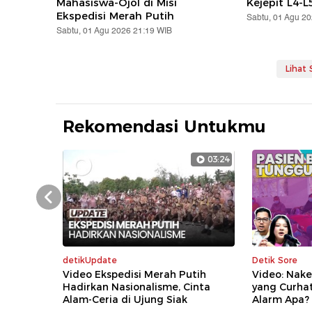
Mahasiswa-Ojol di Misi
Kejepit L4-L
Ekspedisi Merah Putih
Sabtu, 01 Agu 2
Sabtu, 01 Agu 2026 21:19 WIB
Lihat
Rekomendasi Untukmu
03:24
Prev
detikUpdate
Detik Sore
Video Ekspedisi Merah Putih
Video: Nake
Hadirkan Nasionalisme, Cinta
yang Curha
Alam-Ceria di Ujung Siak
Alarm Apa?