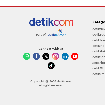
Katego
detikNe
detikEdu
part of
detikFin
detikIne
Connect With Us
detikHo
detikSpo
Sepakbo
detikOt
detikPro
Copyright @ 2026 detikcom.
All right reserved