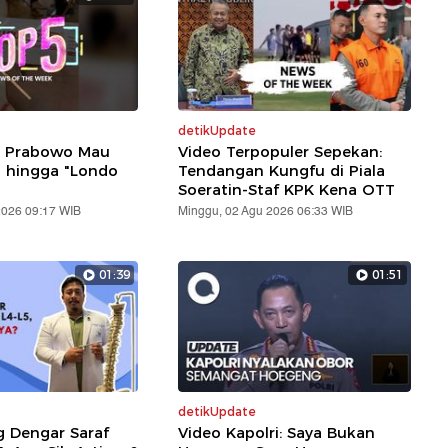
detikUpdate
: Prabowo Mau
Video Terpopuler Sepekan:
i hingga "Londo
Tendangan Kungfu di Piala
Soeratin-Staf KPK Kena OTT
2026 09:17 WIB
Minggu, 02 Agu 2026 06:33 WIB
01:39
01:51
detikUpdate
g Dengar Saraf
Video Kapolri: Saya Bukan