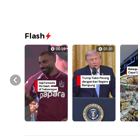
Flash
00:59
01:01
Prev