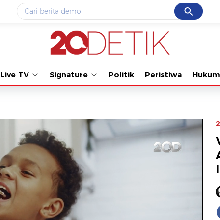
Cancel
Yang sedang ramai dicari
#1
data live draw sgp
#2
gempa hari ini
Live TV
Signature
Politik
Peristiwa
Hukum
#3
prabowo
#4
iran
#5
demo
2
Promoted
Terakhir yang dicari
Loading...