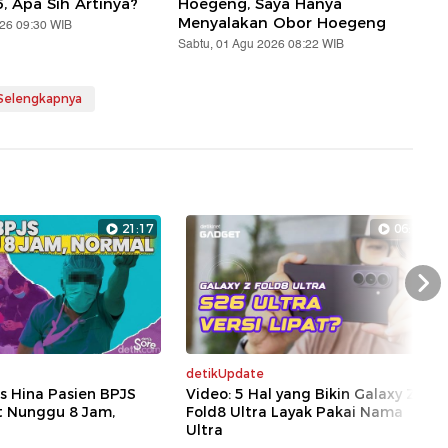
5, Apa Sih Artinya?
Hoegeng, Saya Hanya
Menyalakan Obor Hoegeng
026 09:30 WIB
Sabtu, 01 Agu 2026 08:22 WIB
 Selengkapnya
21:17
06:13
Nex
detikUpdate
s Hina Pasien BPJS
Video: 5 Hal yang Bikin Galaxy Z
t Nunggu 8 Jam,
Fold8 Ultra Layak Pakai Nama
Ultra