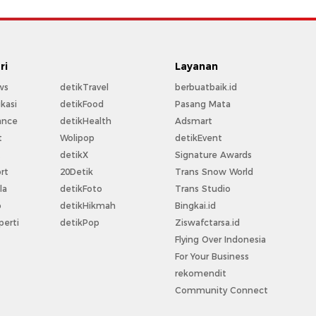
ri
Layanan
ws
detikTravel
berbuatbaik.id
kasi
detikFood
Pasang Mata
ance
detikHealth
Adsmart
t
Wolipop
detikEvent
t
detikX
Signature Awards
rt
20Detik
Trans Snow World
la
detikFoto
Trans Studio
o
detikHikmah
Bingkai.id
perti
detikPop
Ziswafctarsa.id
Flying Over Indonesia
For Your Business
rekomendit
Community Connect