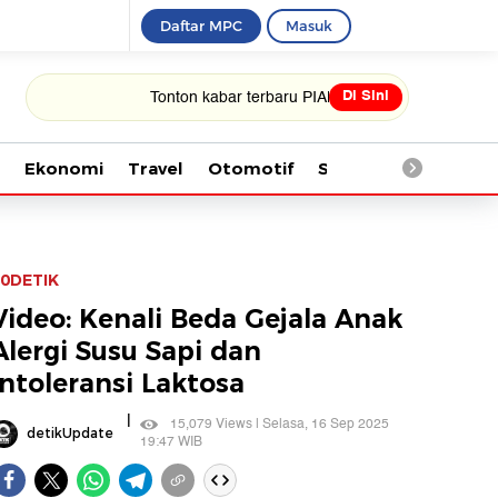
Daftar MPC
Masuk
Di Sini
Tonton kabar terbaru PIALA DUNIA 2026
Ekonomi
Travel
Otomotif
Saintek
Kesehata
0DETIK
Video: Kenali Beda Gejala Anak
Alergi Susu Sapi dan
Intoleransi Laktosa
|
15,079 Views | Selasa, 16 Sep 2025
detikUpdate
19:47 WIB