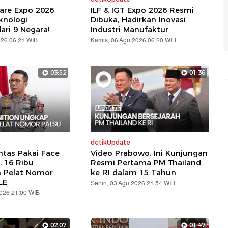
are Expo 2026
ILF & IGT Expo 2026 Resmi
knologi
Dibuka, Hadirkan Inovasi
ari 9 Negara!
Industri Manufaktur
026 06:21 WIB
Kamis, 06 Agu 2026 06:20 WIB
03:52
01:36
detikUpdate
ntas Pakai Face
Video Prabowo: Ini Kunjungan
, 16 Ribu
Resmi Pertama PM Thailand
n Pelat Nomor
ke RI dalam 15 Tahun
LE
Senin, 03 Agu 2026 21:54 WIB
2026 21:00 WIB
02:07
01:47