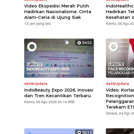
Video Ekspedisi Merah Putih
IndoHealthc
Hadirkan Nasionalisme, Cinta
Hadirkan Te
Alam-Ceria di Ujung Siak
Kesehatan d
13 jam yang lalu
Kamis, 06 Agu 2
04:52
detikUpdate
detikUpdate
IndoBeauty Expo 2026, Inovasi
Video: Korla
dan Tren Kecantikan Terbaru
Recognition
Pelanggara
Kamis, 06 Agu 2026 06:16 WIB
Terekam ET
Selasa, 04 Agu 
02:13