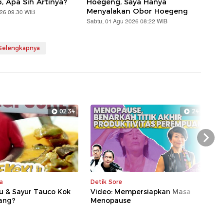
5, Apa Sih Artinya?
Hoegeng, Saya Hanya
Menyalakan Obor Hoegeng
026 09:30 WIB
Sabtu, 01 Agu 2026 08:22 WIB
 Selengkapnya
02:34
24:01
Nex
a
Detik Sore
u & Sayur Tauco Kok
Video: Mempersiapkan Masa
dang?
Menopause