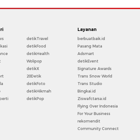
ri
Layanan
ws
detikTravel
berbuatbaik.id
kasi
detikFood
Pasang Mata
ance
detikHealth
Adsmart
t
Wolipop
detikEvent
t
detikX
Signature Awards
rt
20Detik
Trans Snow World
la
detikFoto
Trans Studio
o
detikHikmah
Bingkai.id
perti
detikPop
Ziswafctarsa.id
Flying Over Indonesia
For Your Business
rekomendit
Community Connect