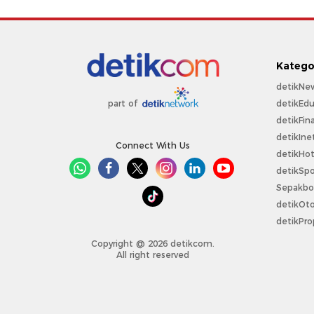
Katego
detikNe
detikEdu
part of
detikFin
detikIne
Connect With Us
detikHo
detikSpo
Sepakbo
detikOt
detikPro
Copyright @ 2026 detikcom.
All right reserved