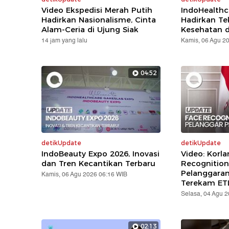
Video Ekspedisi Merah Putih
IndoHealthc
Hadirkan Nasionalisme, Cinta
Hadirkan Te
Alam-Ceria di Ujung Siak
Kesehatan d
14 jam yang lalu
Kamis, 06 Agu 2
04:52
detikUpdate
detikUpdate
IndoBeauty Expo 2026, Inovasi
Video: Korla
dan Tren Kecantikan Terbaru
Recognition
Pelanggara
Kamis, 06 Agu 2026 06:16 WIB
Terekam ET
Selasa, 04 Agu 
02:13