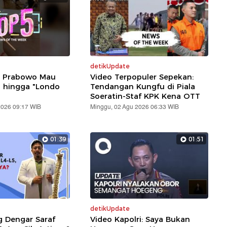
detikUpdate
: Prabowo Mau
Video Terpopuler Sepekan:
i hingga "Londo
Tendangan Kungfu di Piala
Soeratin-Staf KPK Kena OTT
2026 09:17 WIB
Minggu, 02 Agu 2026 06:33 WIB
01:39
01:51
detikUpdate
g Dengar Saraf
Video Kapolri: Saya Bukan