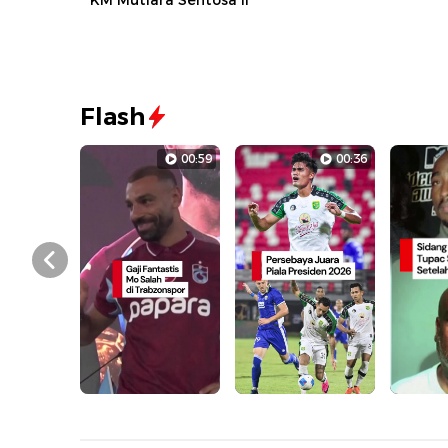
KM Mutiara Sentosa II
Flash
00:59
00:36
Prev