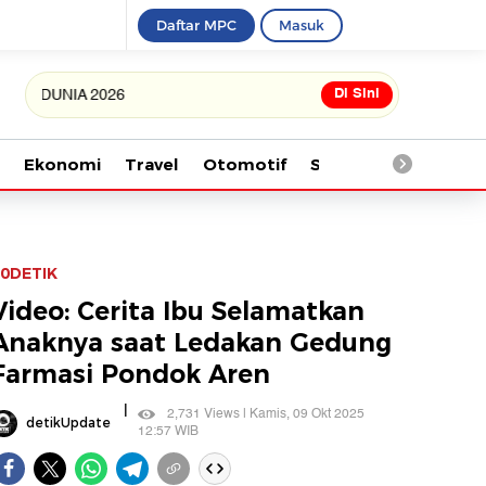
Daftar MPC
Masuk
Di Sini
NIA 2026
Ekonomi
Travel
Otomotif
Saintek
Kesehata
0DETIK
Video: Cerita Ibu Selamatkan
Anaknya saat Ledakan Gedung
Farmasi Pondok Aren
|
2,731 Views | Kamis, 09 Okt 2025
detikUpdate
12:57 WIB