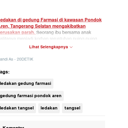
edakan di gedung Farmasi di kawasan Pondok
ren, Tangerang Selatan mengakibatkan
erusakan parah.
Seorang ibu bersama anak
alitanya menjadi korban reruntuhan puing-puing
edung tersebut.
Lihat Selengkapnya
ily bersama anaknya tinggal di bengkel miliknya
andi As - 20DETIK
ang berada persis di samping gedung farmasi.
ags:
uh
ledakan gedung farmasi
gedung farmasi pondok aren
ledakan tangsel
ledakan
tangsel