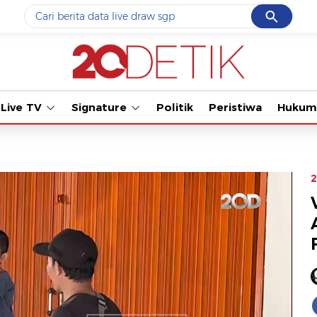
Cancel
Yang sedang ramai dicari
Tonton kabar terbaru PIALA DU
#1
data live draw sgp
#2
piala presiden 2026
Live TV
Signature
Politik
Peristiwa
Hukum
#3
prabowo
#4
iran
#5
gempa hari ini
2
Promoted
Terakhir yang dicari
Loading...