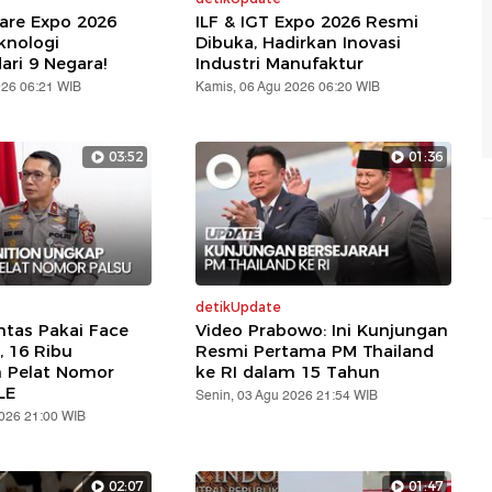
are Expo 2026
ILF & IGT Expo 2026 Resmi
knologi
Dibuka, Hadirkan Inovasi
ari 9 Negara!
Industri Manufaktur
026 06:21 WIB
Kamis, 06 Agu 2026 06:20 WIB
03:52
01:36
detikUpdate
ntas Pakai Face
Video Prabowo: Ini Kunjungan
, 16 Ribu
Resmi Pertama PM Thailand
n Pelat Nomor
ke RI dalam 15 Tahun
LE
Senin, 03 Agu 2026 21:54 WIB
2026 21:00 WIB
02:07
01:47