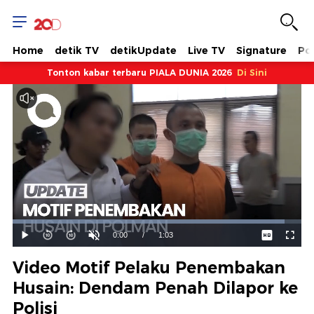
Home
detik TV
detikUpdate
Live TV
Signature
Pol
Tonton kabar terbaru PIALA DUNIA 2026
Di Sini
Dimuat
:
94.19%
Waktu
0:00
/
Durasi
1:03
Mainkan
Suara
Layar
Hidup
Saat
Video Motif Pelaku Penembakan
ini
Husain: Dendam Penah Dilapor ke
Polisi