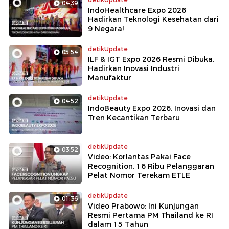
04:39
IndoHealthcare Expo 2026
Hadirkan Teknologi Kesehatan dari
9 Negara!
detikUpdate
05:54
ILF & IGT Expo 2026 Resmi Dibuka,
Hadirkan Inovasi Industri
Manufaktur
detikUpdate
04:52
IndoBeauty Expo 2026, Inovasi dan
Tren Kecantikan Terbaru
detikUpdate
03:52
Video: Korlantas Pakai Face
Recognition, 16 Ribu Pelanggaran
Pelat Nomor Terekam ETLE
detikUpdate
01:36
Video Prabowo: Ini Kunjungan
Resmi Pertama PM Thailand ke RI
dalam 15 Tahun