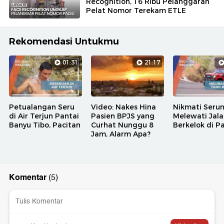
Recognition, 16 Ribu Pelanggaran
Pelat Nomor Terekam ETLE
Rekomendasi Untukmu
01:31
21:17
Petualangan Seru
Video: Nakes Hina
Nikmati Seru
di Air Terjun Pantai
Pasien BPJS yang
Melewati Jal
Banyu Tibo, Pacitan
Curhat Nunggu 8
Berkelok di P
Jam, Alarm Apa?