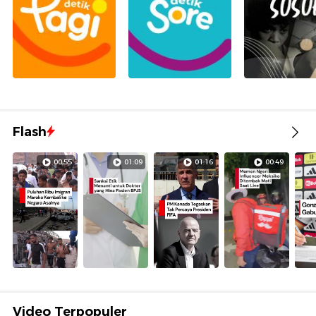
Flash
00:55
01:09
01:16
00:49
Video Terpopuler