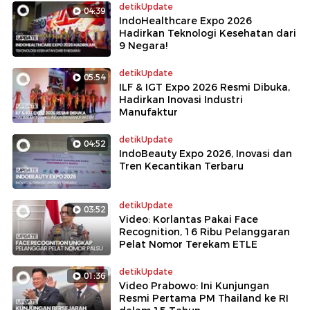
detikUpdate
04:39
IndoHealthcare Expo 2026
Hadirkan Teknologi Kesehatan dari
9 Negara!
detikUpdate
05:54
ILF & IGT Expo 2026 Resmi Dibuka,
Hadirkan Inovasi Industri
Manufaktur
detikUpdate
04:52
IndoBeauty Expo 2026, Inovasi dan
Tren Kecantikan Terbaru
detikUpdate
03:52
Video: Korlantas Pakai Face
Recognition, 16 Ribu Pelanggaran
Pelat Nomor Terekam ETLE
detikUpdate
01:36
Video Prabowo: Ini Kunjungan
Resmi Pertama PM Thailand ke RI