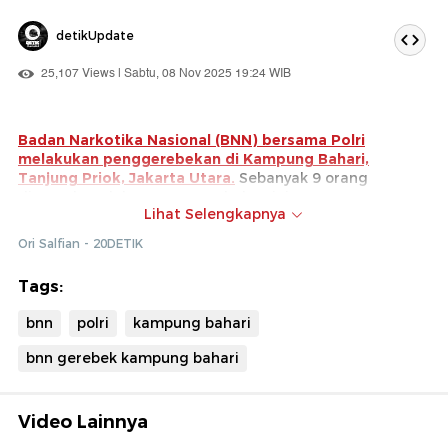
detikUpdate
25,107 Views | Sabtu, 08 Nov 2025 19:24 WIB
Badan Narkotika Nasional (BNN) bersama Polri
melakukan penggerebekan di Kampung Bahari,
Tanjung Priok, Jakarta Utara.
Sebanyak 9 orang
diamankan dalam penggerebekan ini.
Lihat Selengkapnya
Selain itu, 89 kg sabu, sejumlah senjata api (senpi),
Ori Salfian - 20DETIK
hingga uang miliaran rupiah disita petugas dalam
penggerebekan.
Tags:
bnn
polri
kampung bahari
bnn gerebek kampung bahari
Video Lainnya