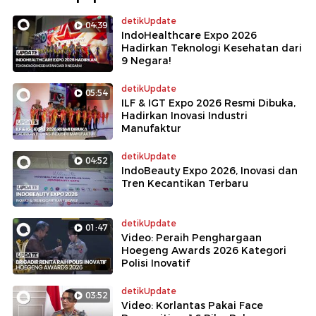
detikUpdate
04:39
IndoHealthcare Expo 2026
Hadirkan Teknologi Kesehatan dari
9 Negara!
detikUpdate
05:54
ILF & IGT Expo 2026 Resmi Dibuka,
Hadirkan Inovasi Industri
Manufaktur
detikUpdate
04:52
IndoBeauty Expo 2026, Inovasi dan
Tren Kecantikan Terbaru
detikUpdate
01:47
Video: Peraih Penghargaan
Hoegeng Awards 2026 Kategori
Polisi Inovatif
detikUpdate
03:52
Video: Korlantas Pakai Face