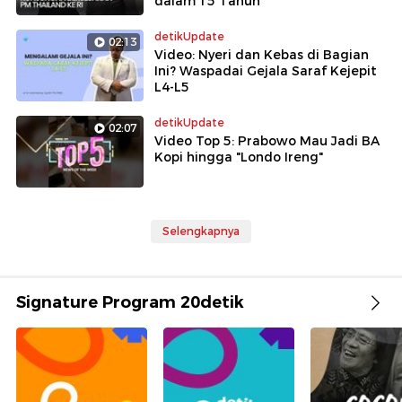
dalam 15 Tahun
detikUpdate
02:13
Video: Nyeri dan Kebas di Bagian
Ini? Waspadai Gejala Saraf Kejepit
L4-L5
detikUpdate
02:07
Video Top 5: Prabowo Mau Jadi BA
Kopi hingga "Londo Ireng"
Selengkapnya
Signature Program 20detik