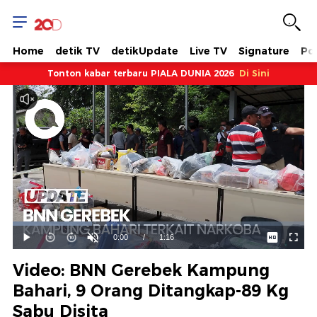
Home
detik TV
detikUpdate
Live TV
Signature
Pol
Tonton kabar terbaru PIALA DUNIA 2026
Di Sini
Dimuat
:
27.10%
Waktu
0:00
/
Durasi
1:16
Mainkan
Suara
Layar
Hidup
Saat
Video: BNN Gerebek Kampung
ini
Bahari, 9 Orang Ditangkap-89 Kg
Sabu Disita