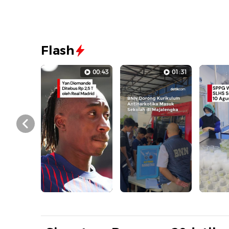
Flash
00:43
01:31
Prev