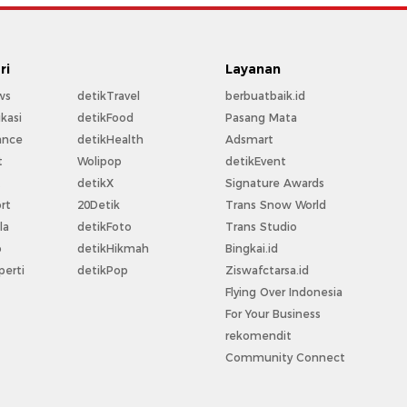
ri
Layanan
ws
detikTravel
berbuatbaik.id
kasi
detikFood
Pasang Mata
ance
detikHealth
Adsmart
t
Wolipop
detikEvent
t
detikX
Signature Awards
rt
20Detik
Trans Snow World
la
detikFoto
Trans Studio
o
detikHikmah
Bingkai.id
perti
detikPop
Ziswafctarsa.id
Flying Over Indonesia
For Your Business
rekomendit
Community Connect