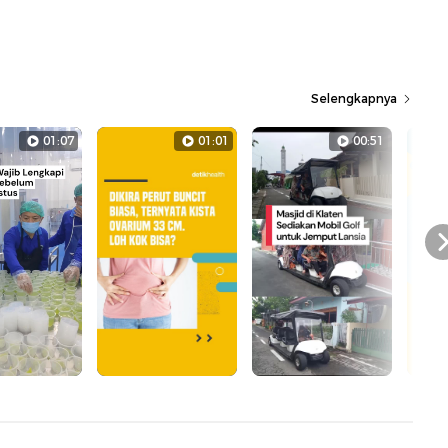
Selengkapnya
01:07
01:01
00:51