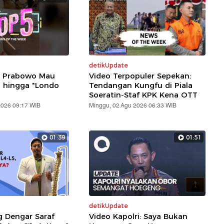
detikUpdate
: Prabowo Mau
Video Terpopuler Sepekan:
i hingga "Londo
Tendangan Kungfu di Piala
Soeratin-Staf KPK Kena OTT
2026 09:17 WIB
Minggu, 02 Agu 2026 06:33 WIB
01:39
01:51
detikUpdate
g Dengar Saraf
Video Kapolri: Saya Bukan