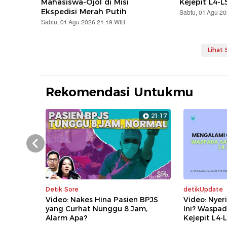
Mahasiswa-Ojol di Misi
Kejepit L4-L
Ekspedisi Merah Putih
Sabtu, 01 Agu 2
Sabtu, 01 Agu 2026 21:19 WIB
Lihat
Rekomendasi Untukmu
21:17
Prev
Detik Sore
detikUpdate
Video: Nakes Hina Pasien BPJS
Video: Nyer
yang Curhat Nunggu 8 Jam,
Ini? Waspad
Alarm Apa?
Kejepit L4-