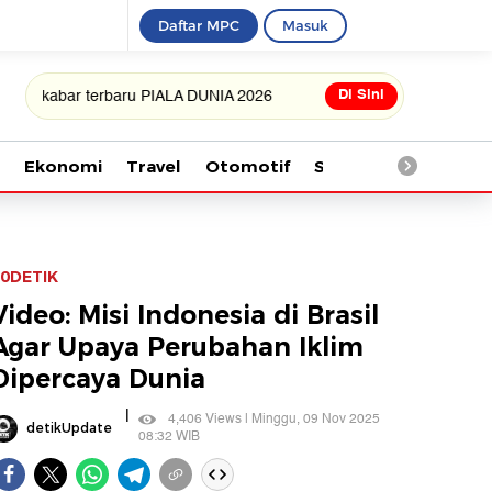
Daftar MPC
Masuk
Di Sini
ar terbaru PIALA DUNIA 2026
Ekonomi
Travel
Otomotif
Saintek
Kesehata
0DETIK
Video: Misi Indonesia di Brasil
Agar Upaya Perubahan Iklim
Dipercaya Dunia
|
4,406 Views | Minggu, 09 Nov 2025
detikUpdate
08:32 WIB