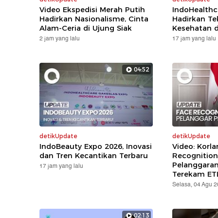
Video Ekspedisi Merah Putih
IndoHealthc
Hadirkan Nasionalisme, Cinta
Hadirkan Te
Alam-Ceria di Ujung Siak
Kesehatan d
2 jam yang lalu
17 jam yang lalu
04:52
detikUpdate
detikUpdate
IndoBeauty Expo 2026, Inovasi
Video: Korla
dan Tren Kecantikan Terbaru
Recognition
Pelanggara
17 jam yang lalu
Terekam ET
Selasa, 04 Agu 
02:13