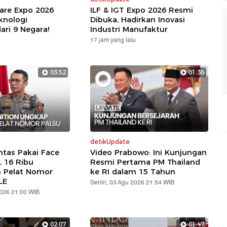
are Expo 2026
ILF & IGT Expo 2026 Resmi
knologi
Dibuka, Hadirkan Inovasi
ari 9 Negara!
Industri Manufaktur
17 jam yang lalu
03:52
01:36
detikUpdate
ntas Pakai Face
Video Prabowo: Ini Kunjungan
, 16 Ribu
Resmi Pertama PM Thailand
n Pelat Nomor
ke RI dalam 15 Tahun
LE
Senin, 03 Agu 2026 21:54 WIB
2026 21:00 WIB
02:07
01:47