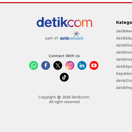
Katego
detikNe
detikEdu
part of
detikFin
detikIne
Connect With Us
detikHo
detikSpo
Sepakbo
detikOt
detikPro
Copyright @ 2026 detikcom.
All right reserved