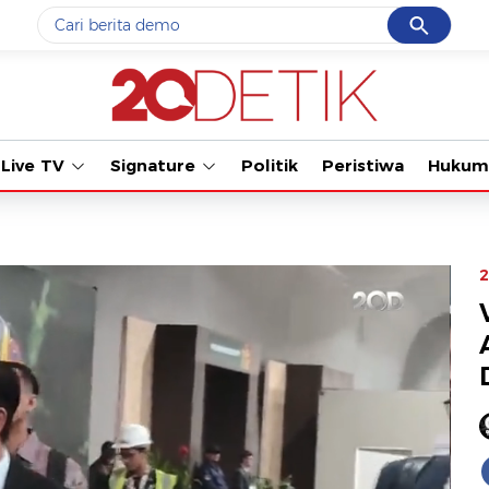
Cancel
Yang sedang ramai dicari
Tonton kab
#1
gempa hari ini
#2
gempa
Live TV
Signature
Politik
Peristiwa
Hukum
#3
prabowo
#4
iran
#5
demo
2
Promoted
Terakhir yang dicari
Loading...