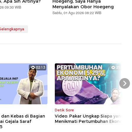
5, Apa Sih Artinya?
Hoegeng, Saya Hanya
Menyalakan Obor Hoegeng
026 09:30 WIB
Sabtu, 01 Agu 2026 08:22 WIB
 Selengkapnya
02:13
21:17
Nex
Detik Sore
i dan Kebas di Bagian
Video: Pakar Ungkap Siapa yang
ai Gejala Saraf
Menikmati Pertumbuhan Ekonomi
L5