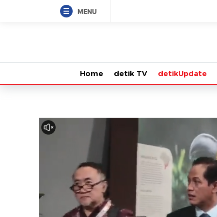
MENU
Home
detik TV
detikUpdate