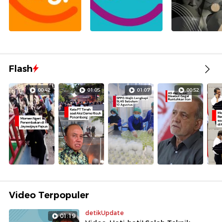
Flash
00:42
01:05
01:07
00:52
Video Terpopuler
detikUpdate
01:19