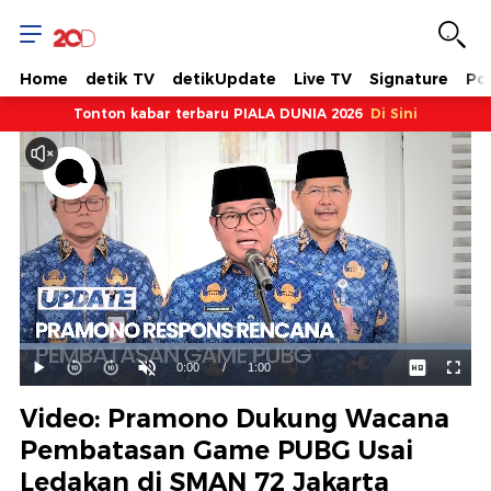
Home
detik TV
detikUpdate
Live TV
Signature
Pol
Tonton kabar terbaru PIALA DUNIA 2026
Di Sini
Dimuat
:
100.00%
Waktu
0:00
/
Durasi
1:00
Mainkan
Suara
Layar
Hidup
Saat
Video: Pramono Dukung Wacana
ini
Pembatasan Game PUBG Usai
Ledakan di SMAN 72 Jakarta