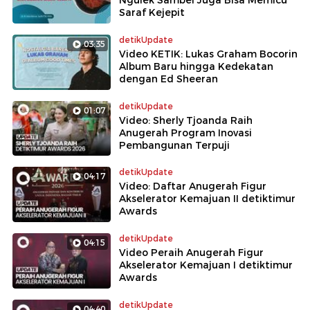
Saraf Kejepit
detikUpdate
03:35
Video KETIK: Lukas Graham Bocorin
Album Baru hingga Kedekatan
dengan Ed Sheeran
detikUpdate
01:07
Video: Sherly Tjoanda Raih
Anugerah Program Inovasi
Pembangunan Terpuji
detikUpdate
04:17
Video: Daftar Anugerah Figur
Akselerator Kemajuan II detiktimur
Awards
detikUpdate
04:15
Video Peraih Anugerah Figur
Akselerator Kemajuan I detiktimur
Awards
detikUpdate
04:40