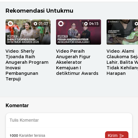
Rekomendasi Untukmu
01:07
04:15
Video: Sherly
Video Peraih
Video: Alami
Tjoanda Raih
Anugerah Figur
Glaukoma Sej
Anugerah Program
Akselerator
Lahir, Balita 
Inovasi
Kemajuan I
Tidak Kehila
Pembangunan
detiktimur Awards
Harapan
Terpuji