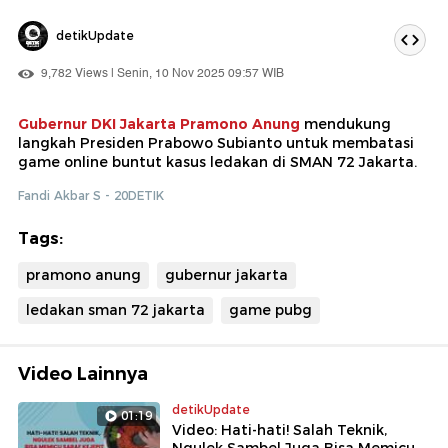
detikUpdate
9,782 Views | Senin, 10 Nov 2025 09:57 WIB
Gubernur DKI Jakarta Pramono Anung
mendukung
langkah Presiden Prabowo Subianto untuk membatasi
game online buntut kasus ledakan di SMAN 72 Jakarta.
Fandi Akbar S - 20DETIK
Tags:
pramono anung
gubernur jakarta
ledakan sman 72 jakarta
game pubg
Video Lainnya
detikUpdate
01:19
Video: Hati-hati! Salah Teknik,
Ngulek Sambel Juga Bisa Memicu