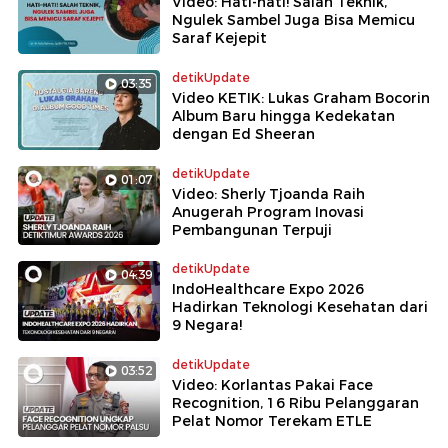
Video: Hati-hati! Salah Teknik,
Ngulek Sambel Juga Bisa Memicu
Saraf Kejepit
detikUpdate
03:35
Video KETIK: Lukas Graham Bocorin
Album Baru hingga Kedekatan
dengan Ed Sheeran
detikUpdate
01:07
Video: Sherly Tjoanda Raih
Anugerah Program Inovasi
Pembangunan Terpuji
detikUpdate
04:39
IndoHealthcare Expo 2026
Hadirkan Teknologi Kesehatan dari
9 Negara!
detikUpdate
03:52
Video: Korlantas Pakai Face
Recognition, 16 Ribu Pelanggaran
Pelat Nomor Terekam ETLE