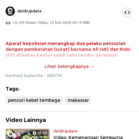
detikUpdate
14,135 Views | Rabu, 12 Nov 2025 09:15 WIB
Aparat kepolisian menangkap dua pelaku pencurian
dengan pemberatan (curat) bernama Ali (46) dan Robi
(43) di bekas kantor salah satu vendor peralatan
internet di Kota Makassar, Sulawesi Selatan (Sulsel).
Lihat Selengkapnya
Kedua pelaku diketahui mencuri puluhan kilogram kabel
tembaga dari lokasi tersebut.
Reinhard Soplantila - 20DETIK
Kedua pelaku ditangkap basah oleh Unit Resmob Polda
Tags:
Sulsel, saat tengah beraksi di Jalan Hertasning,
Makassar, pada hari Rabu (12/11). Penangkapan
pencuri kabel tembaga
makassar
dilakukan setelah pihaknya menerima laporan dari
masyarakat.
Video Lainnya
detikUpdate
01:03
Video: Kemenangan Sempurna