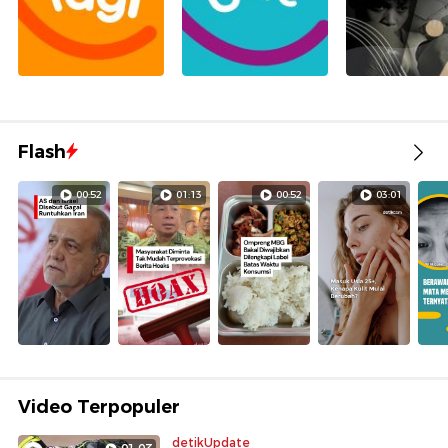
Flash
00:52
01:13
00:52
03:01
Video Terpopuler
detikUpdate