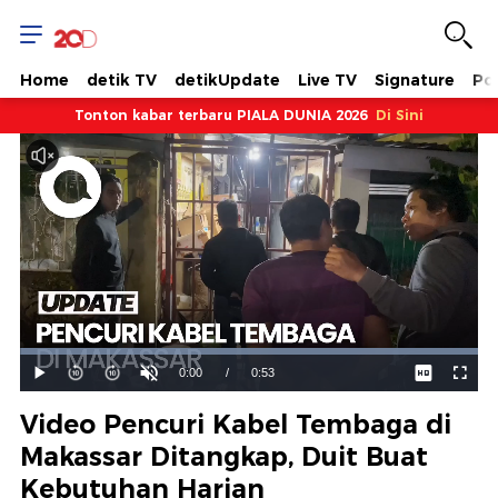
Home
detik TV
detikUpdate
Live TV
Signature
Pol
Tonton kabar terbaru PIALA DUNIA 2026
Di Sini
Dimuat
:
100.00%
Waktu
0:00
/
Durasi
0:53
Mainkan
Suara
Layar
Hidup
Saat
Video Pencuri Kabel Tembaga di
ini
Makassar Ditangkap, Duit Buat
Kebutuhan Harian