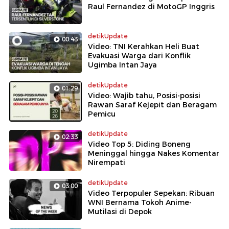
Raul Fernandez di MotoGP Inggris
detikUpdate
00:43
Video: TNI Kerahkan Heli Buat
Evakuasi Warga dari Konflik
Ugimba Intan Jaya
detikUpdate
01:29
Video: Wajib tahu, Posisi-posisi
Rawan Saraf Kejepit dan Beragam
Pemicu
detikUpdate
02:33
Video Top 5: Diding Boneng
Meninggal hingga Nakes Komentar
Nirempati
detikUpdate
03:00
Video Terpopuler Sepekan: Ribuan
WNI Bernama Tokoh Anime-
Mutilasi di Depok