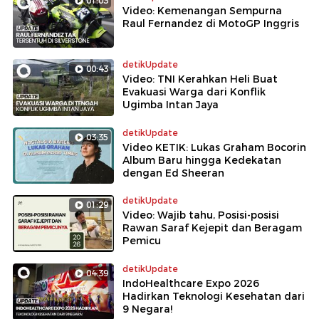
01:03
Video: Kemenangan Sempurna
Raul Fernandez di MotoGP Inggris
detikUpdate
00:43
Video: TNI Kerahkan Heli Buat
Evakuasi Warga dari Konflik
Ugimba Intan Jaya
detikUpdate
03:35
Video KETIK: Lukas Graham Bocorin
Album Baru hingga Kedekatan
dengan Ed Sheeran
detikUpdate
01:29
Video: Wajib tahu, Posisi-posisi
Rawan Saraf Kejepit dan Beragam
Pemicu
detikUpdate
04:39
IndoHealthcare Expo 2026
Hadirkan Teknologi Kesehatan dari
9 Negara!