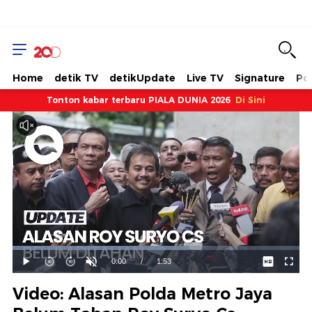
Home
detik TV
detikUpdate
Live TV
Signature
Pol
Tonton kabar terbaru PIALA DUNIA 2026
Di Sini
Dimuat
:
61.68%
Waktu
0:00
/
Durasi
1:53
Mainkan
Suara
Layar
Hidup
Saat
Video: Alasan Polda Metro Jaya
ini