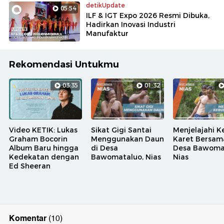
detikUpdate
05:54
ILF & IGT Expo 2026 Resmi Dibuka,
Hadirkan Inovasi Industri
Manufaktur
Rekomendasi Untukmu
03:35
01:32
Video KETIK: Lukas
Sikat Gigi Santai
Menjelajahi K
Graham Bocorin
Menggunakan Daun
Karet Bersam
Album Baru hingga
di Desa
Desa Bawoma
Kedekatan dengan
Bawomataluo, Nias
Nias
Ed Sheeran