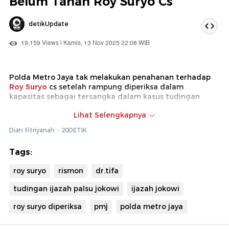
Belum Tahan Roy Suryo Cs
detikUpdate
19,159 Views | Kamis, 13 Nov 2025 22:08 WIB
Polda Metro Jaya tak melakukan penahanan terhadap
Roy Suryo
cs setelah rampung diperiksa dalam
kapasitas sebagai tersangka dalam kasus tudingan
ijazah palsu Presiden ke-7 Joko Widodo (
Jokowi
).
Lihat Selengkapnya
Alasan penyidik tak melakukan penahanan kepada Roy
Dian Fitriyanah - 20DETIK
Suryo cs, lantaran mereka mengajukan saksi dan ahli
meringankan.
Tags:
roy suryo
rismon
dr.tifa
tudingan ijazah palsu jokowi
ijazah jokowi
roy suryo diperiksa
pmj
polda metro jaya