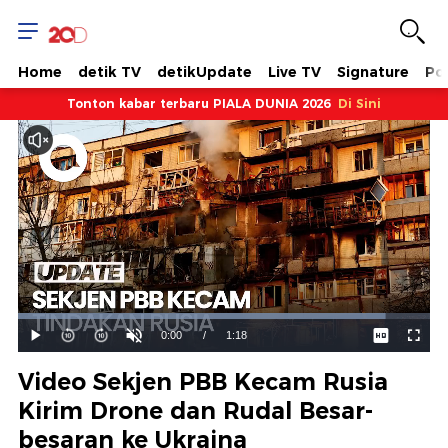
Home
detik TV
detikUpdate
Live TV
Signature
Pol
Tonton kabar terbaru PIALA DUNIA 2026
Di Sini
Dimuat
:
89.20%
Waktu
0:00
/
Durasi
1:18
Mainkan
Suara
Layar
Hidup
Saat
Video Sekjen PBB Kecam Rusia
ini
Kirim Drone dan Rudal Besar-
besaran ke Ukraina