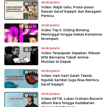
detikUpdate
01:29
Video: Wajib tahu, Posisi-posisi
Rawan Saraf Kejepit dan Beragam
Pemicu
detikUpdate
02:33
Video Top 5: Diding Boneng
Meninggal hingga Nakes Komentar
Nirempati
detikUpdate
03:00
Video Terpopuler Sepekan: Ribuan
WNI Bernama Tokoh Anime-
Mutilasi di Depok
detikUpdate
01:19
Video: Hati-hati! Salah Teknik,
Ngulek Sambel Juga Bisa Memicu
Saraf Kejepit
detikUpdate
03:35
Video KETIK: Lukas Graham Bocorin
Album Baru hingga Kedekatan