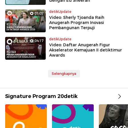
dengan Ed Sheeran
detikUpdate
01:07
Video: Sherly Tjoanda Raih
Anugerah Program Inovasi
Pembangunan Terpuji
detikUpdate
04:17
Video: Daftar Anugerah Figur
Akselerator Kemajuan II detiktimur
Awards
Selengkapnya
Signature Program 20detik