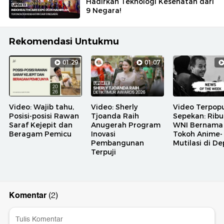
Hadirkan Teknologi Kesehatan dari
9 Negara!
Rekomendasi Untukmu
01:29
01:07
Video: Wajib tahu,
Video: Sherly
Video Terpopu
Posisi-posisi Rawan
Tjoanda Raih
Sepekan: Rib
Saraf Kejepit dan
Anugerah Program
WNI Bernama
Beragam Pemicu
Inovasi
Tokoh Anime-
Pembangunan
Mutilasi di D
Terpuji