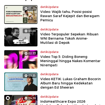
detikUpdate
01:29
Video: Wajib tahu, Posisi-posisi
Rawan Saraf Kejepit dan Beragam
Pemicu
detikUpdate
03:00
Video Terpopuler Sepekan: Ribuan
WNI Bernama Tokoh Anime-
Mutilasi di Depok
detikUpdate
02:33
Video Top 5: Diding Boneng
Meninggal hingga Nakes Komentar
Nirempati
detikUpdate
03:35
Video KETIK: Lukas Graham Bocorin
Album Baru hingga Kedekatan
dengan Ed Sheeran
detikUpdate
04:39
IndoHealthcare Expo 2026