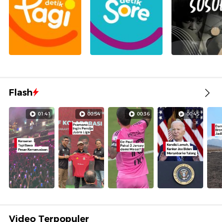
Flash
01:41
00:54
00:36
00:45
Video Terpopuler