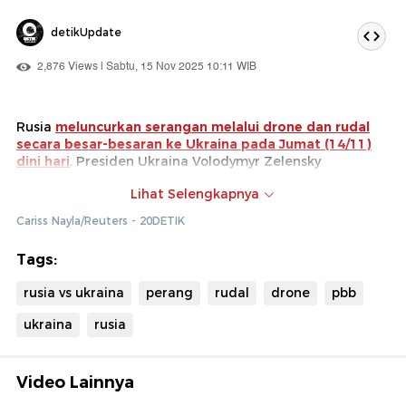
detikUpdate
2,876 Views | Sabtu, 15 Nov 2025 10:11 WIB
Rusia
meluncurkan serangan melalui drone dan rudal
secara besar-besaran ke Ukraina pada Jumat (14/11)
dini hari
. Presiden Ukraina Volodymyr Zelensky
mengatakan Rusia menggunakan 430 drone dan 18
Lihat Selengkapnya
rudal pada hari itu.
Cariss Nayla/Reuters - 20DETIK
Enam orang dinyatakan tewas akibat insiden ini.
Sekretaris Jenderal PBB Antonio Guterres melalui juru
Tags:
bicaranya mengatakan bahwa ia sangat mengutuk
tindakan Rusia karena melanggar hukum humaniter
rusia vs ukraina
perang
rudal
drone
pbb
internasional.
ukraina
rusia
Video Lainnya