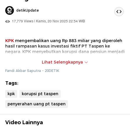
detikUpdate
17,779 Views | Kamis, 20 Nov 2025 22:54 WIB
KPK
mengembalikan uang Rp 883 miliar yang diperoleh
hasil rampasan kasus investasi fiktif PT Taspen ke
negara. KPK menyebutkan korupsi dana pensiun menjadi
salah satu kasus paling miris.
Lihat Selengkapnya
Penyerahan dilakukan di
Gedung Merah Putih
KPK,
Fandi Akbar Saputra - 20DETIK
Jakarta, Kamis (20/11).
Tags:
kpk
korupsi pt taspen
penyerahan uang pt taspen
Video Lainnya