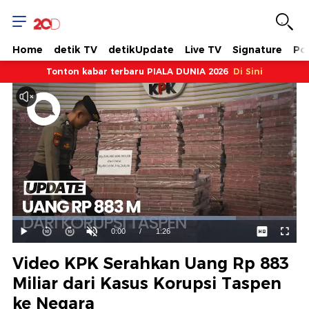
Home
detik TV
detikUpdate
Live TV
Signature
Pol
Tonton kabar terbaru PIALA DUNIA 2026
Di Sini
Dimuat
:
78.74%
Waktu
0:00
/
Durasi
1:26
Mainkan
Suara
Layar
Hidup
Saat
Video KPK Serahkan Uang Rp 883
ini
Miliar dari Kasus Korupsi Taspen
ke Negara