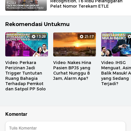
Recognition, 16 Ribu Pelanggaran
Pelat Nomor Terekam ETLE
Rekomendasi Untukmu
13:28
21:17
Video: Perkara
Video: Nakes Hina
Video: IHSG
Perizinan Jadi
Pasien BPJS yang
Menguat, Asi
Trigger Tuntutan
Curhat Nunggu 8
Balik Masuk! 
Ruang Bahagia
Jam, Alarm Apa?
yang Sedang
Terhadap Pemkot
Terjadi?
dan Satpol PP Solo