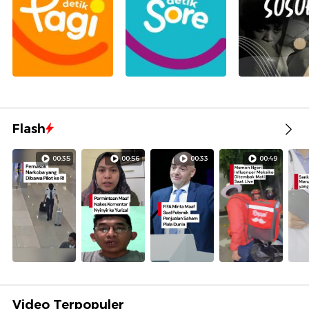
Flash
00:35
00:56
00:33
00:49
Video Terpopuler