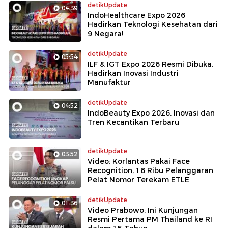
detikUpdate
04:39
IndoHealthcare Expo 2026
Hadirkan Teknologi Kesehatan dari
9 Negara!
detikUpdate
05:54
ILF & IGT Expo 2026 Resmi Dibuka,
Hadirkan Inovasi Industri
Manufaktur
detikUpdate
04:52
IndoBeauty Expo 2026, Inovasi dan
Tren Kecantikan Terbaru
detikUpdate
03:52
Video: Korlantas Pakai Face
Recognition, 16 Ribu Pelanggaran
Pelat Nomor Terekam ETLE
detikUpdate
01:36
Video Prabowo: Ini Kunjungan
Resmi Pertama PM Thailand ke RI