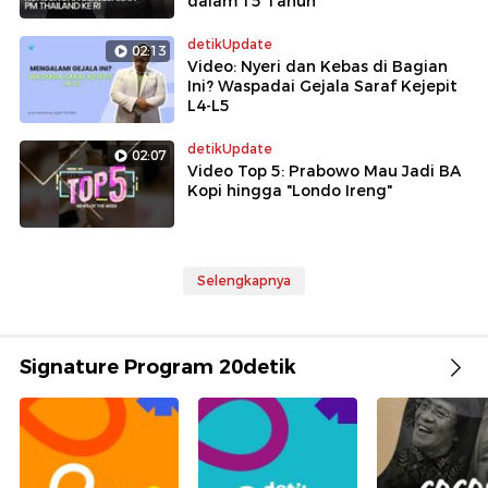
dalam 15 Tahun
detikUpdate
02:13
Video: Nyeri dan Kebas di Bagian
Ini? Waspadai Gejala Saraf Kejepit
L4-L5
detikUpdate
02:07
Video Top 5: Prabowo Mau Jadi BA
Kopi hingga "Londo Ireng"
Selengkapnya
Signature Program 20detik