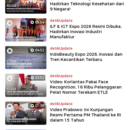
Hadirkan Teknologi Kesehatan dari
9 Negara!
detikUpdate
05:54
ILF & IGT Expo 2026 Resmi Dibuka,
Hadirkan Inovasi Industri
Manufaktur
detikUpdate
04:52
IndoBeauty Expo 2026, Inovasi dan
Tren Kecantikan Terbaru
detikUpdate
03:52
Video: Korlantas Pakai Face
Recognition, 16 Ribu Pelanggaran
Pelat Nomor Terekam ETLE
detikUpdate
01:36
Video Prabowo: Ini Kunjungan
Resmi Pertama PM Thailand ke RI
dalam 15 Tahun