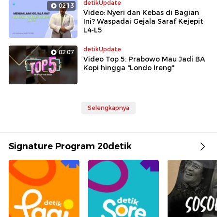
detikUpdate
02:13
Video: Nyeri dan Kebas di Bagian
Ini? Waspadai Gejala Saraf Kejepit
L4-L5
detikUpdate
02:07
Video Top 5: Prabowo Mau Jadi BA
Kopi hingga "Londo Ireng"
Selengkapnya
Signature Program 20detik