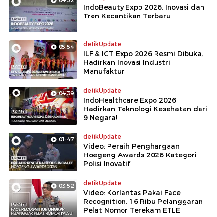
04:52
IndoBeauty Expo 2026, Inovasi dan
Tren Kecantikan Terbaru
detikUpdate
05:54
ILF & IGT Expo 2026 Resmi Dibuka,
Hadirkan Inovasi Industri
Manufaktur
detikUpdate
04:39
IndoHealthcare Expo 2026
Hadirkan Teknologi Kesehatan dari
9 Negara!
detikUpdate
01:47
Video: Peraih Penghargaan
Hoegeng Awards 2026 Kategori
Polisi Inovatif
detikUpdate
03:52
Video: Korlantas Pakai Face
Recognition, 16 Ribu Pelanggaran
Pelat Nomor Terekam ETLE