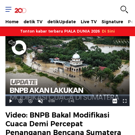
Home
detik TV
detikUpdate
Live TV
Signature
Pol
Tonton kabar terbaru PIALA DUNIA 2026
Di Sini
Dimuat
:
70.41%
Waktu
0:00
/
Durasi
1:41
Mainkan
Suara
Layar
Hidup
Saat
Video: BNPB Bakal Modifikasi
ini
Cuaca Demi Percepat
Penanganan Bencana Sumatera