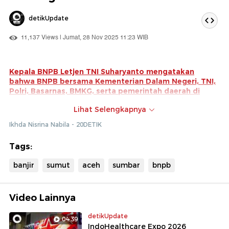
detikUpdate
11,137 Views | Jumat, 28 Nov 2025 11:23 WIB
Kepala BNPB Letjen TNI Suharyanto mengatakan
bahwa BNPB bersama Kementerian Dalam Negeri, TNI,
Polri, Basarnas, BMKG, serta pemerintah daerah di
Sumatera Utara, Sumatera Barat, dan Aceh, akan
Lihat Selengkapnya
mengerahkan pesawat, helikopter, alat berat, serta
melakukan operasi modifikasi cuaca.
Ikhda Nisrina Nabila - 20DETIK
Operasi Modifikasi Cuaca (OMC) ini diharapkan dapat
Tags:
menghalau awan dan meredistribusi curah hujan
sebagai bentuk upaya percepatan penanganan darurat
banjir
sumut
aceh
sumbar
bnpb
dan mitigasi bencana susulan dalam jangka pendek.
Video Lainnya
detikUpdate
04:39
IndoHealthcare Expo 2026