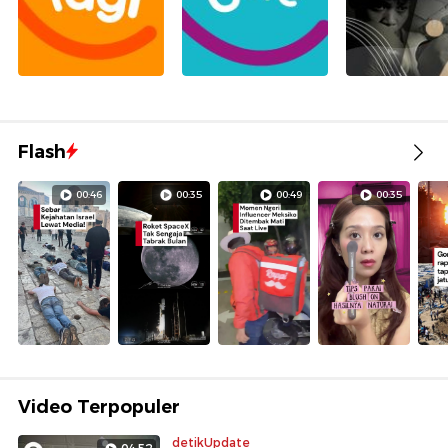
Flash
00:46
00:35
00:49
00:35
Video Terpopuler
detikUpdate