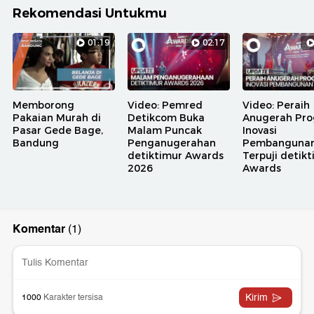
Rekomendasi Untukmu
01:19
02:17
Memborong
Video: Pemred
Video: Peraih
Pakaian Murah di
Detikcom Buka
Anugerah Pr
Pasar Gede Bage,
Malam Puncak
Inovasi
Bandung
Penganugerahan
Pembanguna
detiktimur Awards
Terpuji detik
2026
Awards