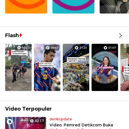
Flash
00:27
00:47
01:23
01:07
Video Terpopuler
detikUpdate
02:17
Video: Pemred Detikcom Buka