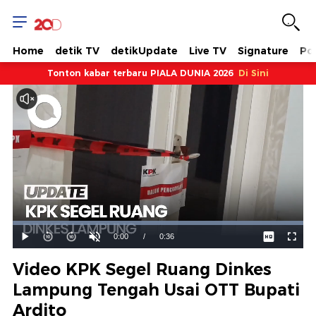
Home
detik TV
detikUpdate
Live TV
Signature
Pol
Tonton kabar terbaru PIALA DUNIA 2026
Di Sini
Dimuat
:
100.00%
Waktu
0:00
/
Durasi
0:36
Mainkan
Suara
Layar
Hidup
Saat
Video KPK Segel Ruang Dinkes
ini
Lampung Tengah Usai OTT Bupati
Ardito