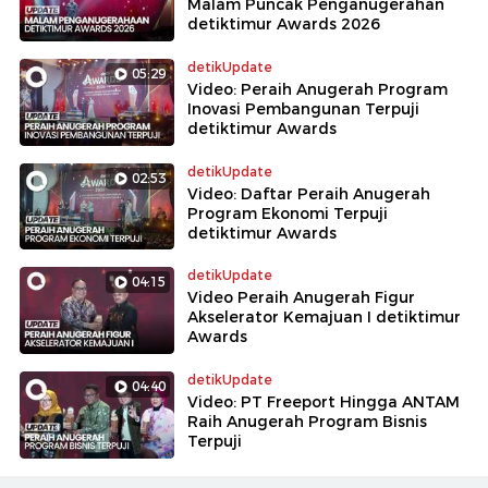
Malam Puncak Penganugerahan
detiktimur Awards 2026
detikUpdate
05:29
Video: Peraih Anugerah Program
Inovasi Pembangunan Terpuji
detiktimur Awards
detikUpdate
02:53
Video: Daftar Peraih Anugerah
Program Ekonomi Terpuji
detiktimur Awards
detikUpdate
04:15
Video Peraih Anugerah Figur
Akselerator Kemajuan I detiktimur
Awards
detikUpdate
04:40
Video: PT Freeport Hingga ANTAM
Raih Anugerah Program Bisnis
Terpuji