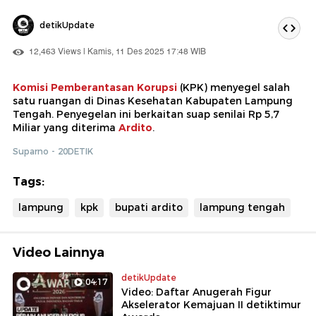
detikUpdate
12,463 Views | Kamis, 11 Des 2025 17:48 WIB
Komisi Pemberantasan Korupsi
(KPK) menyegel salah
satu ruangan di Dinas Kesehatan Kabupaten Lampung
Tengah. Penyegelan ini berkaitan suap senilai Rp 5,7
Miliar yang diterima
Ardito
.
Suparno - 20DETIK
Tags:
lampung
kpk
bupati ardito
lampung tengah
Video Lainnya
detikUpdate
04:17
Video: Daftar Anugerah Figur
Akselerator Kemajuan II detiktimur