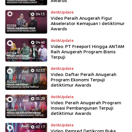
Awards
detikUpdate
04:15
Video Peraih Anugerah Figur
Akselerator Kemajuan I detiktimur
Awards
detikUpdate
04:40
Video: PT Freeport Hingga ANTAM
Raih Anugerah Program Bisnis
Terpuji
detikUpdate
02:53
Video: Daftar Peraih Anugerah
Program Ekonomi Terpuji
detiktimur Awards
detikUpdate
05:29
Video: Peraih Anugerah Program
Inovasi Pembangunan Terpuji
detiktimur Awards
detikUpdate
02:17
Video: Pemred Detikcom Buka