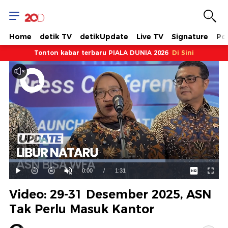
Home
detik TV
detikUpdate
Live TV
Signature
Pol
Tonton kabar terbaru PIALA DUNIA 2026
Di Sini
Dimuat
:
74.48%
Waktu
0:00
/
Durasi
1:31
Mainkan
Suara
Layar
Hidup
Saat
Video: 29-31 Desember 2025, ASN
ini
Tak Perlu Masuk Kantor