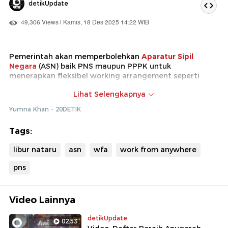
detikUpdate
49,306 Views | Kamis, 18 Des 2025 14:22 WIB
Pemerintah akan memperbolehkan
Aparatur Sipil
Negara
(ASN) baik PNS maupun PPPK untuk
menerapkan fleksibel working arrangement seperti
bekerja dari mana saja atau
work from anywhere
(WFA)
Lihat Selengkapnya
selama
libur natal dan tahun baru
(Nataru). Kebijakan ini
akan diterapkan di setiap instansi pemerintah baik
Yumna Khan - 20DETIK
pusat maupun daerah mulai tanggal 29-31 Desember
2026.
Tags:
Walaupun begitu, Menteri Pendayagunaan Aparatur
libur nataru
asn
wfa
work from anywhere
Negara dan Reformasi Birokrasi (MenPANRB) Rini
Widyantini mengimbau kepada setiap instansi
pns
pemerintah agar tetap memberikan layanan publik
esensial yang harus dilaksanakan.
Video Lainnya
detikUpdate
02:53