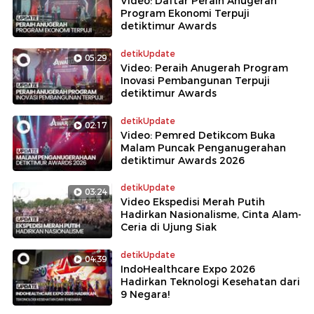
Video: Daftar Peraih Anugerah
Program Ekonomi Terpuji
detiktimur Awards
detikUpdate
05:29
Video: Peraih Anugerah Program
Inovasi Pembangunan Terpuji
detiktimur Awards
detikUpdate
02:17
Video: Pemred Detikcom Buka
Malam Puncak Penganugerahan
detiktimur Awards 2026
detikUpdate
03:24
Video Ekspedisi Merah Putih
Hadirkan Nasionalisme, Cinta Alam-
Ceria di Ujung Siak
detikUpdate
04:39
IndoHealthcare Expo 2026
Hadirkan Teknologi Kesehatan dari
9 Negara!