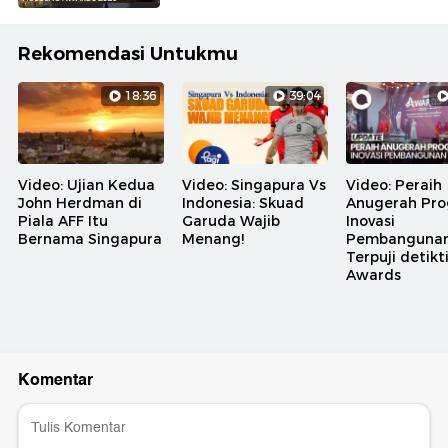
Rekomendasi Untukmu
18:36
39:04
Video: Ujian Kedua
Video: Singapura Vs
Video: Peraih
John Herdman di
Indonesia: Skuad
Anugerah Pr
Piala AFF Itu
Garuda Wajib
Inovasi
Bernama Singapura
Menang!
Pembanguna
Terpuji detik
Awards