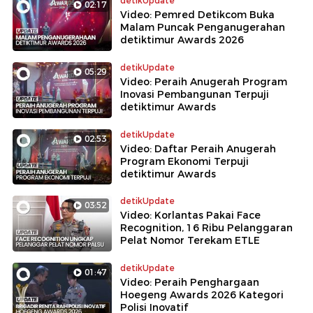
detikUpdate
02:17
Video: Pemred Detikcom Buka
Malam Puncak Penganugerahan
detiktimur Awards 2026
detikUpdate
05:29
Video: Peraih Anugerah Program
Inovasi Pembangunan Terpuji
detiktimur Awards
detikUpdate
02:53
Video: Daftar Peraih Anugerah
Program Ekonomi Terpuji
detiktimur Awards
detikUpdate
03:52
Video: Korlantas Pakai Face
Recognition, 16 Ribu Pelanggaran
Pelat Nomor Terekam ETLE
detikUpdate
01:47
Video: Peraih Penghargaan
Hoegeng Awards 2026 Kategori
Polisi Inovatif