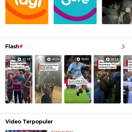
Flash
01:18
00:34
00:33
00:38
Video Terpopuler