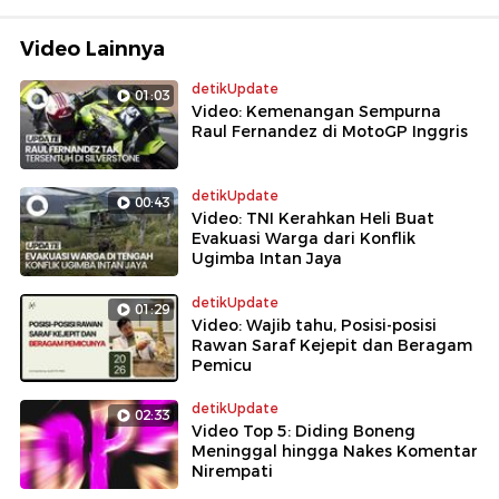
Video Lainnya
detikUpdate
01:03
Video: Kemenangan Sempurna
Raul Fernandez di MotoGP Inggris
detikUpdate
00:43
Video: TNI Kerahkan Heli Buat
Evakuasi Warga dari Konflik
Ugimba Intan Jaya
detikUpdate
01:29
Video: Wajib tahu, Posisi-posisi
Rawan Saraf Kejepit dan Beragam
Pemicu
detikUpdate
02:33
Video Top 5: Diding Boneng
Meninggal hingga Nakes Komentar
Nirempati