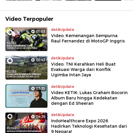
Video Terpopuler
detikUpdate
01:03
Video: Kemenangan Sempurna
Raul Fernandez di MotoGP Inggris
detikUpdate
00:43
Video: TNI Kerahkan Heli Buat
Evakuasi Warga dari Konflik
Ugimba Intan Jaya
detikUpdate
03:35
Video KETIK: Lukas Graham Bocorin
Album Baru hingga Kedekatan
dengan Ed Sheeran
detikUpdate
04:39
IndoHealthcare Expo 2026
Hadirkan Teknologi Kesehatan dari
9 Negara!