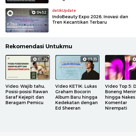
detikUpdate
04:52
IndoBeauty Expo 2026, Inovasi dan
Tren Kecantikan Terbaru
Rekomendasi Untukmu
01:29
03:35
Video: Wajib tahu,
Video KETIK: Lukas
Video Top 5: 
Posisi-posisi Rawan
Graham Bocorin
Boneng Meni
Saraf Kejepit dan
Album Baru hingga
hingga Nakes
Beragam Pemicu
Kedekatan dengan
Komentar
Ed Sheeran
Nirempati