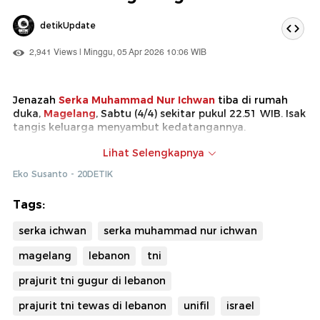
detikUpdate
2,941 Views | Minggu, 05 Apr 2026 10:06 WIB
Jenazah
Serka Muhammad Nur Ichwan
tiba di rumah
duka,
Magelang
, Sabtu (4/4) sekitar pukul 22.51 WIB. Isak
tangis keluarga menyambut kedatangannya.
Diketahui, Serka Ichwan gugur saat bertugas menjadi
Lihat Selengkapnya
pasukan perdamaian PBB (UNIFIL) di Lebanon karena
Eko Susanto - 20DETIK
serangan Israel.
Tags:
serka ichwan
serka muhammad nur ichwan
magelang
lebanon
tni
prajurit tni gugur di lebanon
prajurit tni tewas di lebanon
unifil
israel