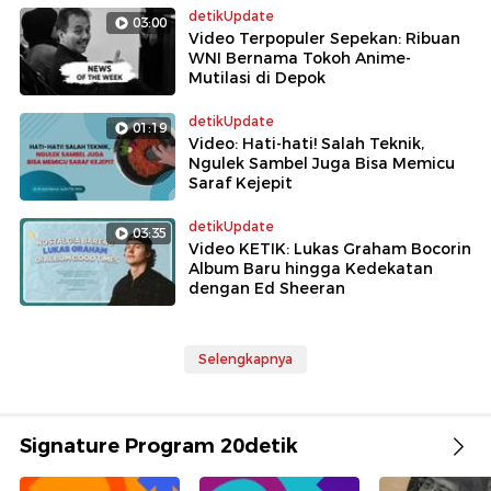
detikUpdate
03:00
Video Terpopuler Sepekan: Ribuan
WNI Bernama Tokoh Anime-
Mutilasi di Depok
detikUpdate
01:19
Video: Hati-hati! Salah Teknik,
Ngulek Sambel Juga Bisa Memicu
Saraf Kejepit
detikUpdate
03:35
Video KETIK: Lukas Graham Bocorin
Album Baru hingga Kedekatan
dengan Ed Sheeran
Selengkapnya
Signature Program 20detik