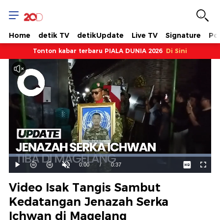
Home
detik TV
detikUpdate
Live TV
Signature
Pol
Tonton kabar terbaru PIALA DUNIA 2026
Di Sini
Dimuat
:
100.00%
Waktu
0:00
/
Durasi
0:37
Mainkan
Suara
Layar
Hidup
Saat
Video Isak Tangis Sambut
ini
Kedatangan Jenazah Serka
Ichwan di Magelang