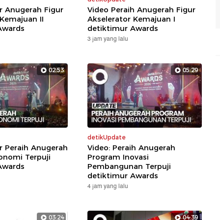
ar Anugerah Figur
Video Peraih Anugerah Figur
 Kemajuan II
Akselerator Kemajuan I
Awards
detiktimur Awards
3 jam yang lalu
02:53
05:29
detikUpdate
ar Peraih Anugerah
Video: Peraih Anugerah
nomi Terpuji
Program Inovasi
Awards
Pembangunan Terpuji
detiktimur Awards
4 jam yang lalu
03:24
04:39