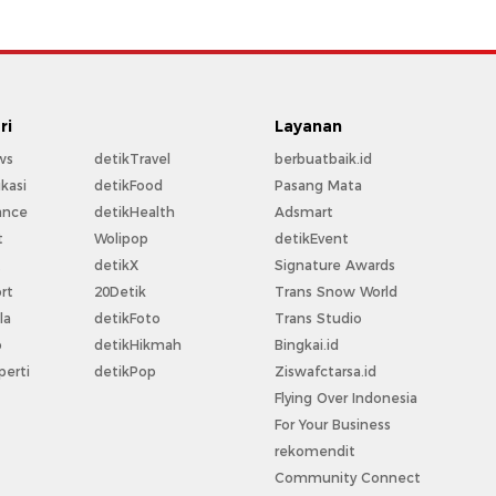
ri
Layanan
ws
detikTravel
berbuatbaik.id
kasi
detikFood
Pasang Mata
ance
detikHealth
Adsmart
t
Wolipop
detikEvent
t
detikX
Signature Awards
rt
20Detik
Trans Snow World
la
detikFoto
Trans Studio
o
detikHikmah
Bingkai.id
perti
detikPop
Ziswafctarsa.id
Flying Over Indonesia
For Your Business
rekomendit
Community Connect