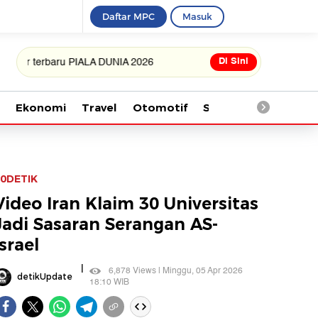
Daftar MPC
Masuk
Di Sini
rbaru PIALA DUNIA 2026
Ekonomi
Travel
Otomotif
Saintek
Kesehata
0DETIK
Video Iran Klaim 30 Universitas
Jadi Sasaran Serangan AS-
Israel
|
6,878 Views | Minggu, 05 Apr 2026
detikUpdate
18:10 WIB