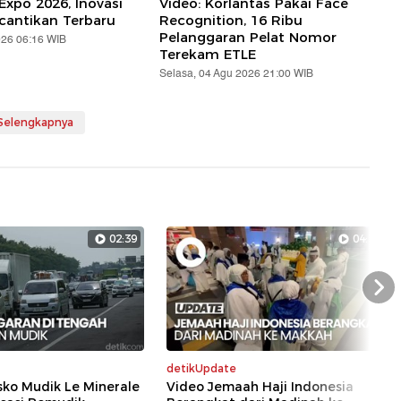
Expo 2026, Inovasi
Video: Korlantas Pakai Face
cantikan Terbaru
Recognition, 16 Ribu
Pelanggaran Pelat Nomor
026 06:16 WIB
Terekam ETLE
Selasa, 04 Agu 2026 21:00 WIB
 Selengkapnya
02:39
04:16
Nex
detikUpdate
osko Mudik Le Minerale
Video Jemaah Haji Indonesia