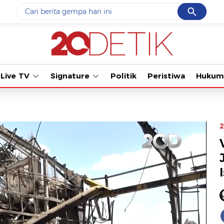
Cancel
Yang sedang ramai dicari
Tonton kabar te
#1
data live draw sgp
#2
piala presiden 2026
Live TV
Signature
Politik
Peristiwa
Hukum
#3
prabowo
#4
iran
#5
gempa hari ini
2
Promoted
Terakhir yang dicari
Loading...