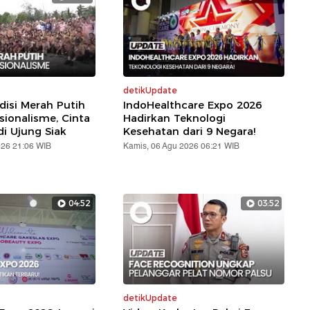
detikUpdate
disi Merah Putih
IndoHealthcare Expo 2026
sionalisme, Cinta
Hadirkan Teknologi
di Ujung Siak
Kesehatan dari 9 Negara!
026 21:06 WIB
Kamis, 06 Agu 2026 06:21 WIB
04:52
03:52
detikUpdate