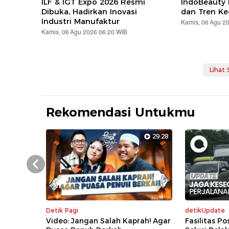
ILF & IGT Expo 2026 Resmi
IndoBeauty 
Dibuka, Hadirkan Inovasi
dan Tren Ke
Industri Manufaktur
Kamis, 06 Agu 2
Kamis, 06 Agu 2026 06:20 WIB
Lihat
Rekomendasi Untukmu
29:28
Prev
Detik Pagi
detikUpdate
Video: Jangan Salah Kaprah! Agar
Fasilitas P