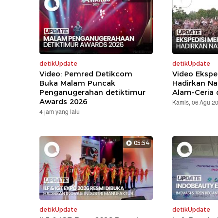
detikUpdate
detikUpdate
Video: Pemred Detikcom
Video Ekspe
Buka Malam Puncak
Hadirkan Na
Penganugerahan detiktimur
Alam-Ceria 
Awards 2026
Kamis, 06 Agu 2
4 jam yang lalu
05:54
detikUpdate
detikUpdate