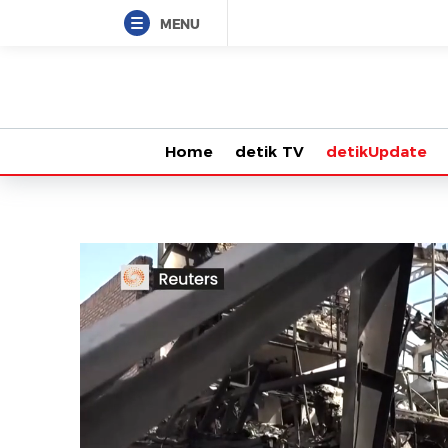
MENU
Home
detik TV
detikUpdate