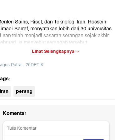
enteri Sains, Riset, dan Teknologi Iran, Hossein
imaei-Sarraf, menyatakan lebih dari 30 universitas
i Iran telah menjadi sasaran serangan sejak akhir
ebruari. Ia menyebut serangan tersebut
enyebabkan korban jiwa, termasuk mahasiswa dan
Lihat Selengkapnya
enaga pengajar.
agus Putra - 20DETIK
emerintah Iran menilai serangan terhadap
asilitas pendidikan dan penelitian sebagai
ags:
elanggaran hukum internasional serta
uh
erdampak pada masa depan pendidikan dan
iran
perang
iset di negara tersebut.