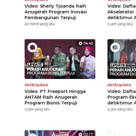
Video: Sherly Tjoanda Raih
Video: Daft
Anugerah Program Inovasi
Akselerator
Pembangunan Terpuji
detiktimur 
42 menit yang lalu
3 jam yang lalu
04:40
detikUpdate
detikUpdate
Video: PT Freeport Hingga
Video: Daft
ANTAM Raih Anugerah
Program Eko
Program Bisnis Terpuji
detiktimur 
3 jam yang lalu
4 jam yang lalu
02:17