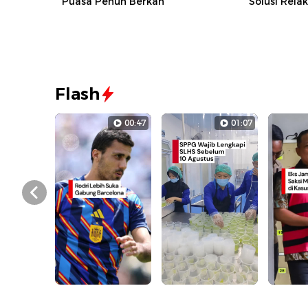
Puasa Penuh Berkah
Solusi Rela
Flash
00:47
01:07
Prev