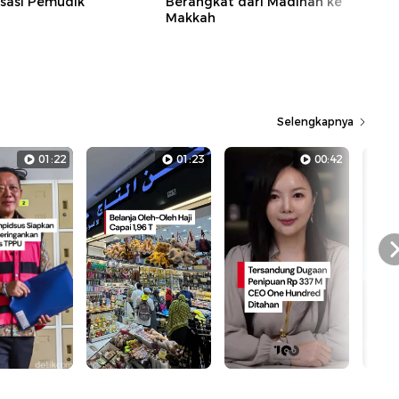
ksasi Pemudik
Berangkat dari Madinah ke
Makkah
Selengkapnya
01:22
01:23
00:42