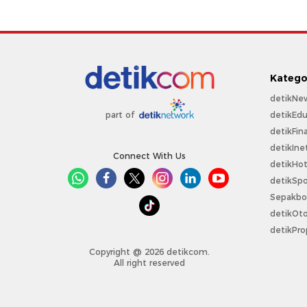
Katego
detikNe
detikEdu
part of
detikFin
detikIne
Connect With Us
detikHo
detikSpo
Sepakbo
detikOt
detikPro
Copyright @ 2026 detikcom.
All right reserved