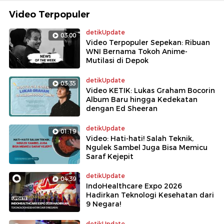
Video Terpopuler
detikUpdate
03:00
Video Terpopuler Sepekan: Ribuan
WNI Bernama Tokoh Anime-
Mutilasi di Depok
detikUpdate
03:35
Video KETIK: Lukas Graham Bocorin
Album Baru hingga Kedekatan
dengan Ed Sheeran
detikUpdate
01:19
Video: Hati-hati! Salah Teknik,
Ngulek Sambel Juga Bisa Memicu
Saraf Kejepit
detikUpdate
04:39
IndoHealthcare Expo 2026
Hadirkan Teknologi Kesehatan dari
9 Negara!
detikUpdate