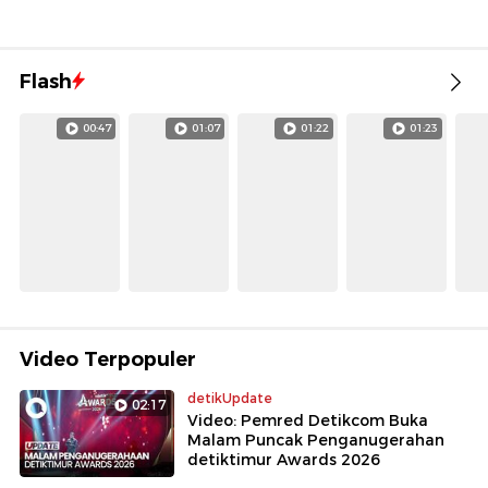
Flash
00:47
01:07
01:22
01:23
Video Terpopuler
detikUpdate
02:17
Video: Pemred Detikcom Buka
Malam Puncak Penganugerahan
detiktimur Awards 2026