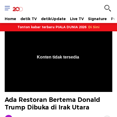
Home
detik TV
detikUpdate
Live TV
Signature
Pol
Tonton kabar terbaru PIALA DUNIA 2026
Di Sini
VjsError
Information
Konten tidak tersedia
.
Ada Restoran Bertema Donald
Trump Dibuka di Irak Utara