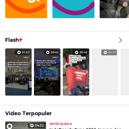
Flash
01:57
00:46
00:49
01:17
Video Terpopuler
detikUpdate
04:52