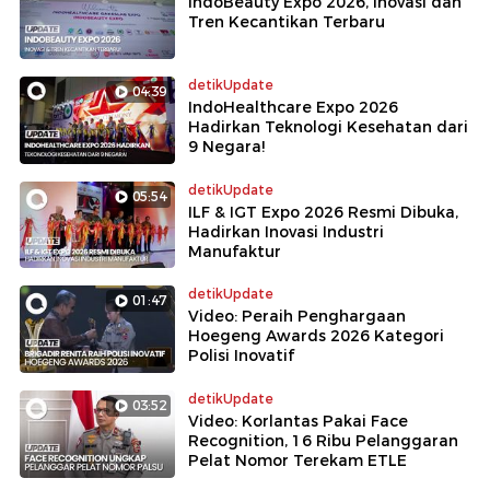
IndoBeauty Expo 2026, Inovasi dan
Tren Kecantikan Terbaru
detikUpdate
04:39
IndoHealthcare Expo 2026
Hadirkan Teknologi Kesehatan dari
9 Negara!
detikUpdate
05:54
ILF & IGT Expo 2026 Resmi Dibuka,
Hadirkan Inovasi Industri
Manufaktur
detikUpdate
01:47
Video: Peraih Penghargaan
Hoegeng Awards 2026 Kategori
Polisi Inovatif
detikUpdate
03:52
Video: Korlantas Pakai Face
Recognition, 16 Ribu Pelanggaran
Pelat Nomor Terekam ETLE