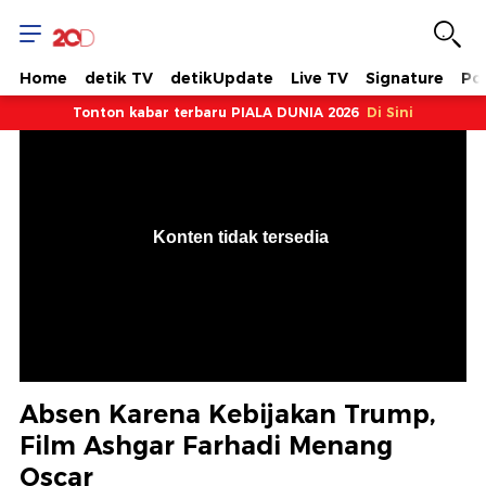
Home
detik TV
detikUpdate
Live TV
Signature
Pol
Tonton kabar terbaru PIALA DUNIA 2026
Di Sini
VjsError
Information
Konten tidak tersedia
.
Absen Karena Kebijakan Trump,
Film Ashgar Farhadi Menang
Oscar