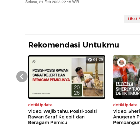
Selasa, 21 Feb 2023 22:15 WIB
Lihat
Rekomendasi Untukmu
01:29
Prev
detikUpdate
detikUpdate
Video: Wajib tahu, Posisi-posisi
Video: Sher
Rawan Saraf Kejepit dan
Anugerah P
Beragam Pemicu
Pembanguna