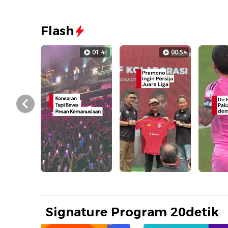
Flash
01:41
00:54
Prev
Signature Program 20detik