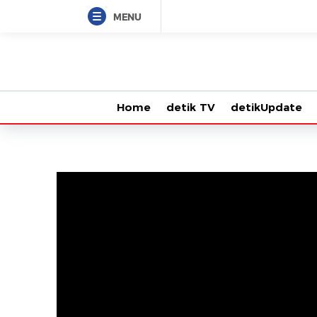
MENU
Home
detik TV
detikUpdate