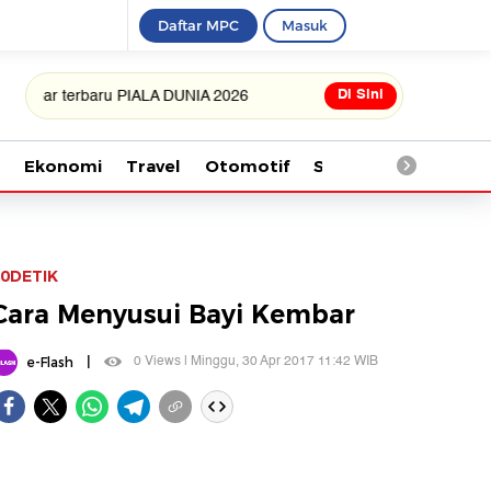
Daftar MPC
Masuk
Di Sini
 terbaru PIALA DUNIA 2026
Ekonomi
Travel
Otomotif
Saintek
Kesehata
0DETIK
Cara Menyusui Bayi Kembar
|
0 Views | Minggu, 30 Apr 2017 11:42 WIB
e-Flash