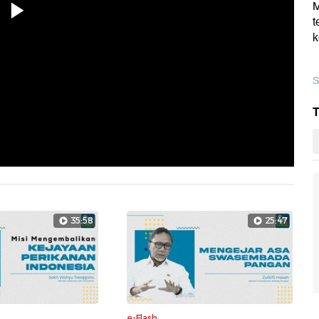
M
t
Memutarkan
k
S
Video
T
35:58
25:47
e-Flash