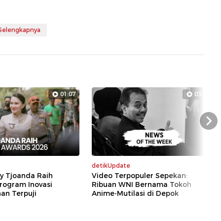
 Selengkapnya
01:07
03:00
Nex
detikUpdate
ly Tjoanda Raih
Video Terpopuler Sepekan:
rogram Inovasi
Ribuan WNI Bernama Tokoh
n Terpuji
Anime-Mutilasi di Depok