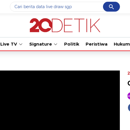
Cancel
Yang sedang ramai dicari
Tonton kabar
#1
ketik
#2
bromo
Live TV
Signature
Politik
Peristiwa
Hukum
#3
streaming motogp
#4
prabowo
#5
data live draw sgp
2
Promoted
Terakhir yang dicari
Loading...