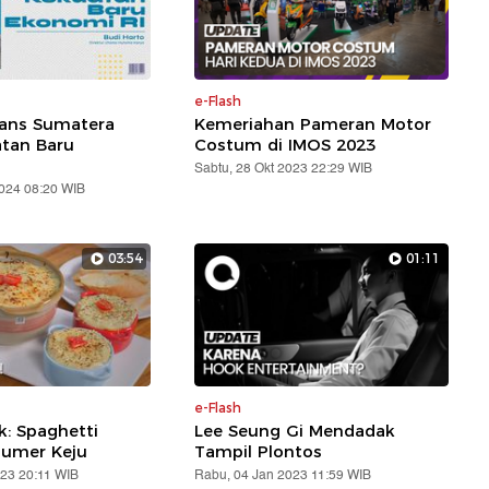
e-Flash
rans Sumatera
Kemeriahan Pameran Motor
atan Baru
Costum di IMOS 2023
Sabtu, 28 Okt 2023 22:29 WIB
2024 08:20 WIB
03:54
01:11
e-Flash
: Spaghetti
Lee Seung Gi Mendadak
lumer Keju
Tampil Plontos
023 20:11 WIB
Rabu, 04 Jan 2023 11:59 WIB