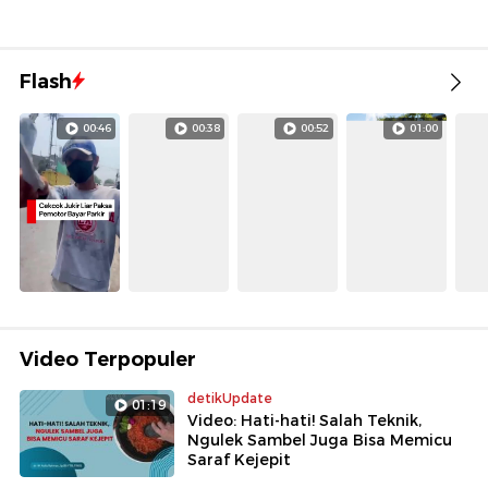
Flash
00:46
00:38
00:52
01:00
Video Terpopuler
detikUpdate
01:19
Video: Hati-hati! Salah Teknik,
Ngulek Sambel Juga Bisa Memicu
Saraf Kejepit