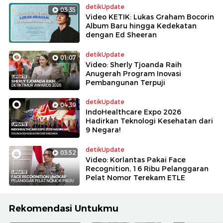
detikUpdate
03:35
Video KETIK: Lukas Graham Bocorin
Album Baru hingga Kedekatan
dengan Ed Sheeran
detikUpdate
01:07
Video: Sherly Tjoanda Raih
Anugerah Program Inovasi
Pembangunan Terpuji
detikUpdate
04:39
IndoHealthcare Expo 2026
Hadirkan Teknologi Kesehatan dari
9 Negara!
detikUpdate
03:52
Video: Korlantas Pakai Face
Recognition, 16 Ribu Pelanggaran
Pelat Nomor Terekam ETLE
Rekomendasi Untukmu