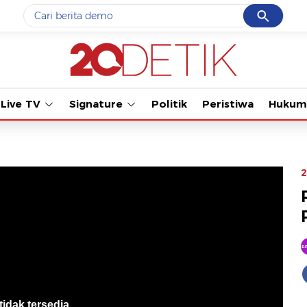
Cancel
Yang sedang ramai dicari
Tonton kabar terbaru
#1
gempa hari ini
#2
gempa
Live TV
Signature
Politik
Peristiwa
Hukum
#3
prabowo
#4
iran
#5
demo
2
Promoted
Terakhir yang dicari
Loading...
tidak tersedia
.