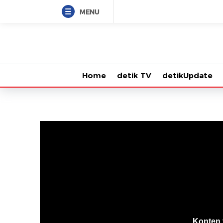
MENU
Home
detik TV
detikUpdate
VjsError
Information
Konten 