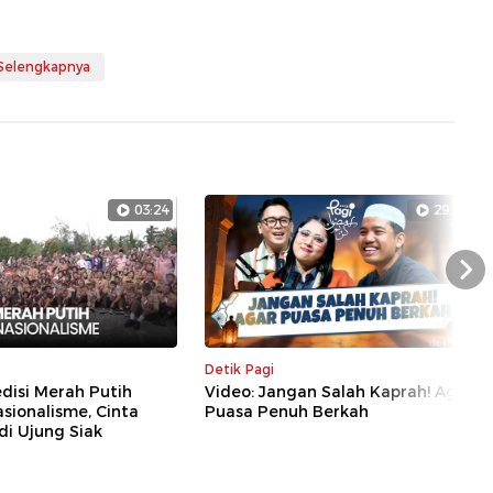
 Selengkapnya
03:24
29:28
Nex
Detik Pagi
disi Merah Putih
Video: Jangan Salah Kaprah! Agar
sionalisme, Cinta
Puasa Penuh Berkah
di Ujung Siak