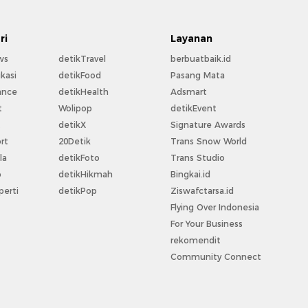
ri
Layanan
ws
detikTravel
berbuatbaik.id
kasi
detikFood
Pasang Mata
ance
detikHealth
Adsmart
t
Wolipop
detikEvent
t
detikX
Signature Awards
rt
20Detik
Trans Snow World
la
detikFoto
Trans Studio
o
detikHikmah
Bingkai.id
perti
detikPop
Ziswafctarsa.id
Flying Over Indonesia
For Your Business
rekomendit
Community Connect