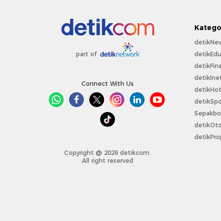
Katego
detikNe
detikEdu
part of
detikFin
detikIne
Connect With Us
detikHo
detikSpo
Sepakbo
detikOt
detikPro
Copyright @ 2026 detikcom.
All right reserved