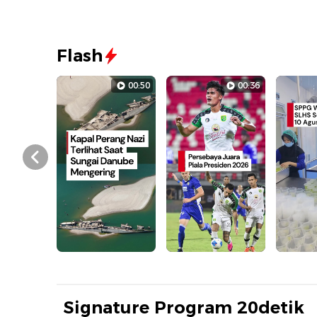
Flash
00:50
00:36
Prev
Signature Program 20detik