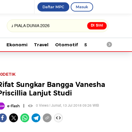
Daftar MPC
Masuk
Di Sini
 PIALA DUNIA 2026
Ekonomi
Travel
Otomotif
Saintek
Kesehata
0DETIK
Rifat Sungkar Bangga Vanesha
Priscillia Lanjut Studi
|
0 Views | Jumat, 13 Jul 2018 09:26 WIB
e-Flash