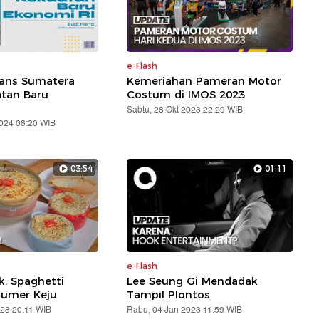
e-Flash
rans Sumatera
Kemeriahan Pameran Motor
atan Baru
Costum di IMOS 2023
Sabtu, 28 Okt 2023 22:29 WIB
2024 08:20 WIB
03:54
01:11
e-Flash
: Spaghetti
Lee Seung Gi Mendadak
lumer Keju
Tampil Plontos
023 20:11 WIB
Rabu, 04 Jan 2023 11:59 WIB