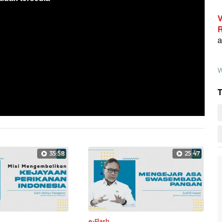
V
R
a
W
T
35:58
25:47
e-Flash