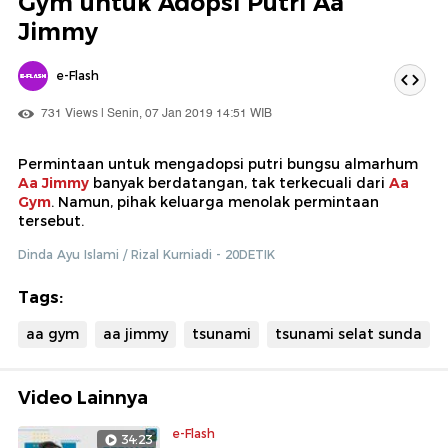
Gym untuk Adopsi Putri Aa
Jimmy
e-Flash
731 Views | Senin, 07 Jan 2019 14:51 WIB
Permintaan untuk mengadopsi putri bungsu almarhum
Aa Jimmy
banyak berdatangan, tak terkecuali dari
Aa
Gym
. Namun, pihak keluarga menolak permintaan
tersebut.
Dinda Ayu Islami / Rizal Kurniadi - 20DETIK
Tags:
aa gym
aa jimmy
tsunami
tsunami selat sunda
Video Lainnya
e-Flash
34:23