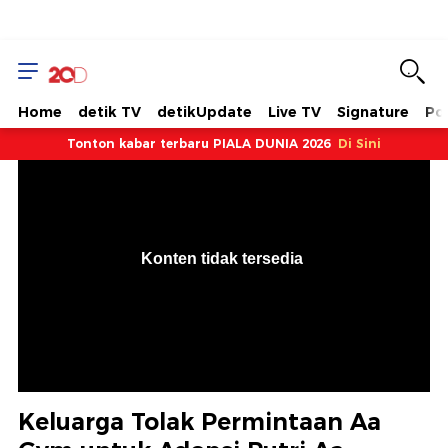
Home
detik TV
detikUpdate
Live TV
Signature
Pol
Tonton kabar terbaru PIALA DUNIA 2026
Di Sini
VjsError
Information
Konten tidak tersedia
.
Keluarga Tolak Permintaan Aa