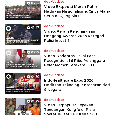
detikUpdate
03:24
Video Ekspedisi Merah Putih
Hadirkan Nasionalisme, Cinta Alam-
Ceria di Ujung Siak
detikUpdate
01:47
Video: Peraih Penghargaan
Hoegeng Awards 2026 Kategori
Polisi Inovatif
detikUpdate
03:52
Video: Korlantas Pakai Face
Recognition, 16 Ribu Pelanggaran
Pelat Nomor Terekam ETLE
detikUpdate
04:39
IndoHealthcare Expo 2026
Hadirkan Teknologi Kesehatan dari
9 Negara!
detikUpdate
01:47
Video Terpopuler Sepekan:
Tendangan Kungfu di Piala
Soeratin-Staf KPK Kena OTT