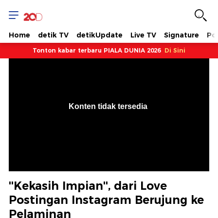
Home
detik TV
detikUpdate
Live TV
Signature
Pol
Tonton kabar terbaru PIALA DUNIA 2026
Di Sini
VjsError
Information
Konten tidak tersedia
.
''Kekasih Impian'', dari Love
Postingan Instagram Berujung ke
Pelaminan