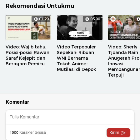
Rekomendasi Untukmu
01:29
03:00
Video: Wajib tahu,
Video Terpopuler
Video: Sherly
Posisi-posisi Rawan
Sepekan: Ribuan
Tjoanda Raih
Saraf Kejepit dan
WNI Bernama
Anugerah Pr
Beragam Pemicu
Tokoh Anime-
Inovasi
Mutilasi di Depok
Pembanguna
Terpuji