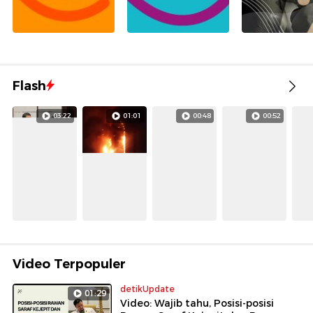
Flash
03:22
01:01
00:48
00:52
Video Terpopuler
detikUpdate
01:29
Video: Wajib tahu, Posisi-posisi