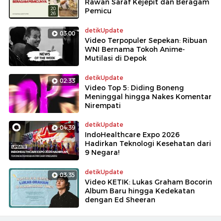
Rawan Saraf Kejepit dan Beragam
Pemicu
detikUpdate
03:00
Video Terpopuler Sepekan: Ribuan
WNI Bernama Tokoh Anime-
Mutilasi di Depok
detikUpdate
02:33
Video Top 5: Diding Boneng
Meninggal hingga Nakes Komentar
Nirempati
detikUpdate
04:39
IndoHealthcare Expo 2026
Hadirkan Teknologi Kesehatan dari
9 Negara!
detikUpdate
03:35
Video KETIK: Lukas Graham Bocorin
Album Baru hingga Kedekatan
dengan Ed Sheeran