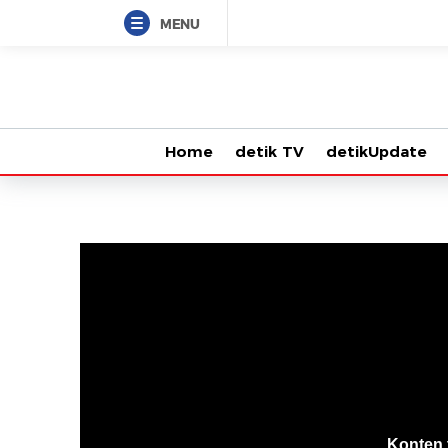
MENU
Home
detik TV
detikUpdate
VjsError
Information
Konten 