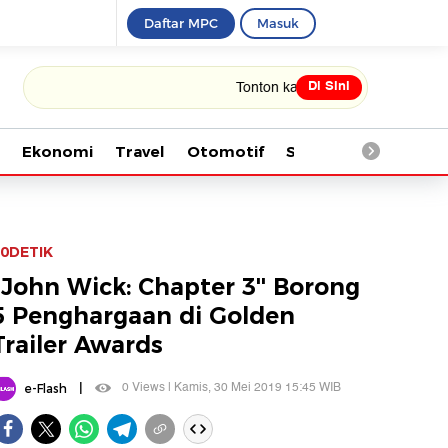
Daftar MPC
Masuk
Di Sini
Tonton kabar terbaru PIALA DUNIA 2026
Ekonomi
Travel
Otomotif
Saintek
Kesehata
0DETIK
''John Wick: Chapter 3'' Borong
5 Penghargaan di Golden
Trailer Awards
|
0 Views | Kamis, 30 Mei 2019 15:45 WIB
e-Flash