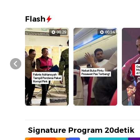
Flash
00:29
00:54
Prev
Signature Program 20detik