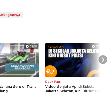
 Selengkapnya
02:31
12:44
Nex
Detik Pagi
Wahana Seru di Trans
Video: Senjata Api di Sekolah
dung
Jakarta Selatan, Kini Diusut Polisi