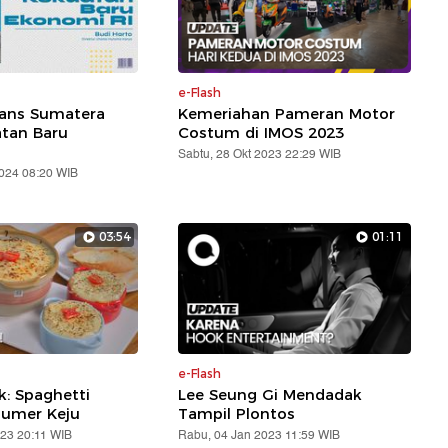
e-Flash
rans Sumatera
Kemeriahan Pameran Motor
atan Baru
Costum di IMOS 2023
Sabtu, 28 Okt 2023 22:29 WIB
2024 08:20 WIB
03:54
01:11
e-Flash
: Spaghetti
Lee Seung Gi Mendadak
lumer Keju
Tampil Plontos
023 20:11 WIB
Rabu, 04 Jan 2023 11:59 WIB