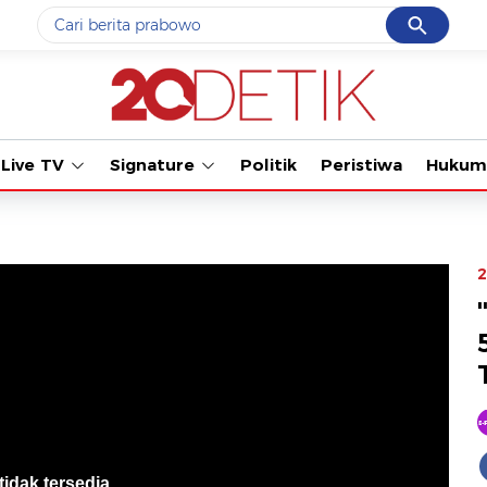
Cancel
Yang sedang ramai dicari
#1
piala presiden 2026
#2
prabowo
Live TV
Signature
Politik
Peristiwa
Hukum
#3
gempa hari ini
#4
demo
#5
iran
2
Promoted
Terakhir yang dicari
Loading...
tidak tersedia
.