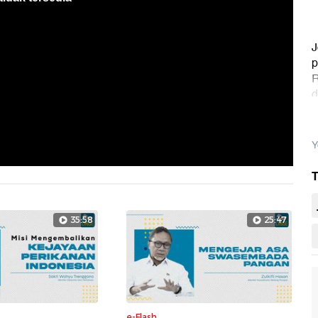
J
p
R
d
p
Y
T
35:58
25:47
e-Flash