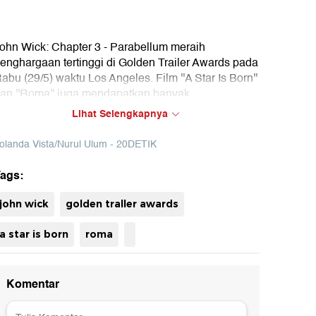
ohn Wick: Chapter 3 - Parabellum meraih
enghargaan tertinggi di Golden Trailer Awards pada
abu (29/5) waktu Los Angeles. Film ''A Star Is Born''
an ''Roma'' juga mendapatkan banyak
enghargaan.
Lihat Selengkapnya
olanda Vista/Nurul Ulum - 20DETIK
ags:
john wick
golden traller awards
a star is born
roma