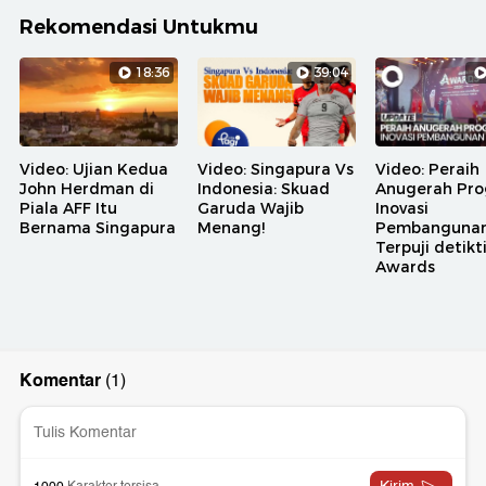
Rekomendasi Untukmu
18:36
39:04
Video: Ujian Kedua
Video: Singapura Vs
Video: Peraih
John Herdman di
Indonesia: Skuad
Anugerah Pr
Piala AFF Itu
Garuda Wajib
Inovasi
Bernama Singapura
Menang!
Pembanguna
Terpuji detik
Awards