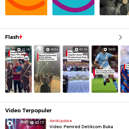
Flash
01:18
00:34
01:19
00:33
Video Terpopuler
detikUpdate
02:17
Video: Pemred Detikcom Buka