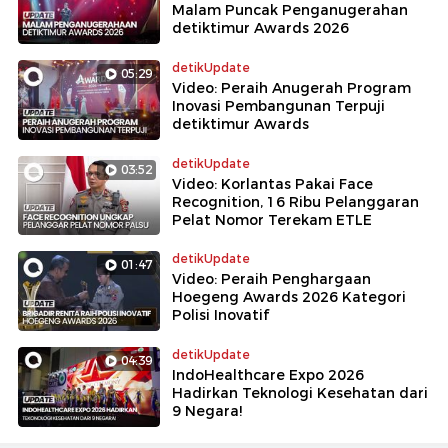
Malam Puncak Penganugerahan
detiktimur Awards 2026
detikUpdate
05:29
Video: Peraih Anugerah Program
Inovasi Pembangunan Terpuji
detiktimur Awards
detikUpdate
03:52
Video: Korlantas Pakai Face
Recognition, 16 Ribu Pelanggaran
Pelat Nomor Terekam ETLE
detikUpdate
01:47
Video: Peraih Penghargaan
Hoegeng Awards 2026 Kategori
Polisi Inovatif
detikUpdate
04:39
IndoHealthcare Expo 2026
Hadirkan Teknologi Kesehatan dari
9 Negara!