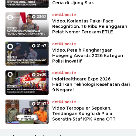
Ceria di Ujung Siak
detikUpdate
03:52
Video: Korlantas Pakai Face
Recognition, 16 Ribu Pelanggaran
Pelat Nomor Terekam ETLE
detikUpdate
01:47
Video: Peraih Penghargaan
Hoegeng Awards 2026 Kategori
Polisi Inovatif
detikUpdate
04:39
IndoHealthcare Expo 2026
Hadirkan Teknologi Kesehatan dari
9 Negara!
detikUpdate
01:47
Video Terpopuler Sepekan:
Tendangan Kungfu di Piala
Soeratin-Staf KPK Kena OTT