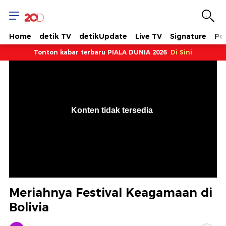
Home
detik TV
detikUpdate
Live TV
Signature
Pol
Tonton kabar terbaru PIALA DUNIA 2026
Di Sini
VjsError
Information
Konten tidak tersedia
.
Meriahnya Festival Keagamaan di
Bolivia