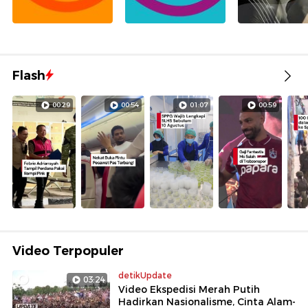
Flash
00:29
00:54
01:07
00:59
Video Terpopuler
detikUpdate
03:24
Video Ekspedisi Merah Putih
Hadirkan Nasionalisme, Cinta Alam-