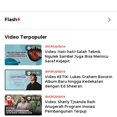
Flash
00:31
00:24
00:42
01:07
Video Terpopuler
detikUpdate
01:19
Video: Hati-hati! Salah Teknik,
Ngulek Sambel Juga Bisa Memicu
Saraf Kejepit