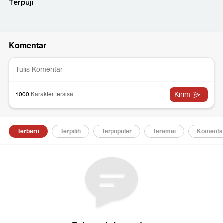
01:07
04:15
Video: Sherly
Video Peraih
Video Tradisi
Tjoanda Raih
Anugerah Figur
Tarawih Kilat 
Anugerah Program
Akselerator
Ponpes Indra
Inovasi
Kemajuan I
23 Rakaat Tun
Pembangunan
detiktimur Awards
Menit
Terpuji