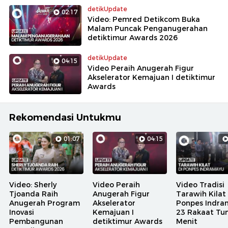
detikUpdate
03:35
Video KETIK: Lukas Graham Bocorin
Album Baru hingga Kedekatan
dengan Ed Sheeran
detikUpdate
01:07
Video: Sherly Tjoanda Raih
Anugerah Program Inovasi
Pembangunan Terpuji
detikUpdate
02:17
Video: Pemred Detikcom Buka
Malam Puncak Penganugerahan
detiktimur Awards 2026
detikUpdate
04:15
Video Peraih Anugerah Figur
Akselerator Kemajuan I detiktimur
Awards
Rekomendasi Untukmu