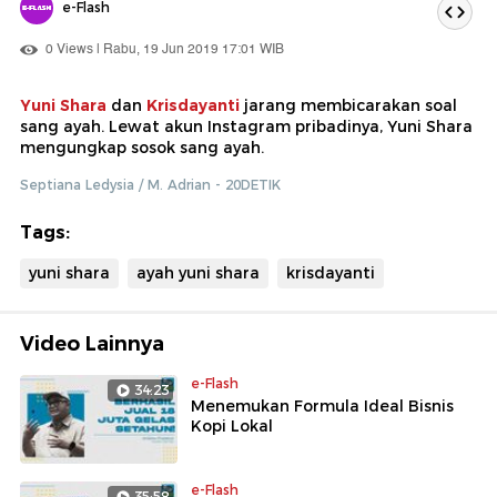
e-Flash
0 Views | Rabu, 19 Jun 2019 17:01 WIB
Yuni Shara
dan
Krisdayanti
jarang membicarakan soal
sang ayah. Lewat akun Instagram pribadinya, Yuni Shara
mengungkap sosok sang ayah.
Septiana Ledysia / M. Adrian - 20DETIK
Tags:
yuni shara
ayah yuni shara
krisdayanti
Video Lainnya
e-Flash
34:23
Menemukan Formula Ideal Bisnis
Kopi Lokal
e-Flash
35:58