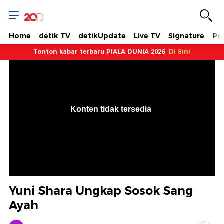
Home
detik TV
detikUpdate
Live TV
Signature
Pol
Tonton kabar terbaru PIALA DUNIA 2026
Di Sini
VjsError
Information
Konten tidak tersedia
.
Yuni Shara Ungkap Sosok Sang
Ayah