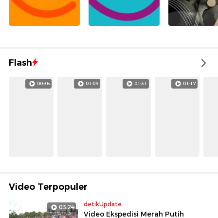
Flash
00:36
01:09
01:31
01:17
Video Terpopuler
detikUpdate
03:24
Video Ekspedisi Merah Putih