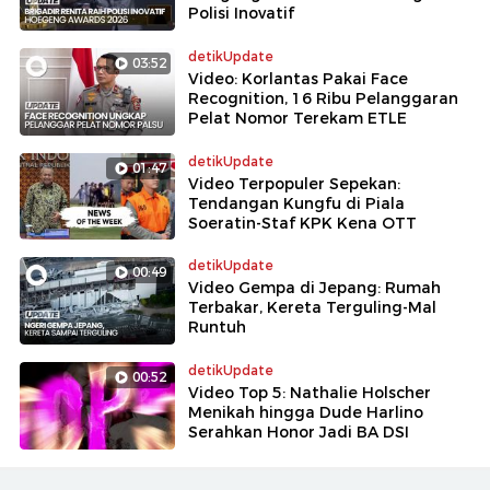
Polisi Inovatif
detikUpdate
03:52
Video: Korlantas Pakai Face
Recognition, 16 Ribu Pelanggaran
Pelat Nomor Terekam ETLE
detikUpdate
01:47
Video Terpopuler Sepekan:
Tendangan Kungfu di Piala
Soeratin-Staf KPK Kena OTT
detikUpdate
00:49
Video Gempa di Jepang: Rumah
Terbakar, Kereta Terguling-Mal
Runtuh
detikUpdate
00:52
Video Top 5: Nathalie Holscher
Menikah hingga Dude Harlino
Serahkan Honor Jadi BA DSI