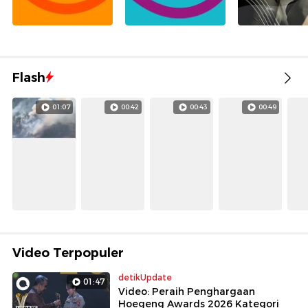
Flash
01:07
00:42
00:43
00:49
Video Terpopuler
detikUpdate
01:47
Video: Peraih Penghargaan
Hoegeng Awards 2026 Kategori