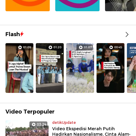
Flash
01:09
01:20
01:07
00:45
Video Terpopuler
detikUpdate
03:24
Video Ekspedisi Merah Putih
Hadirkan Nasionalisme, Cinta Alam-