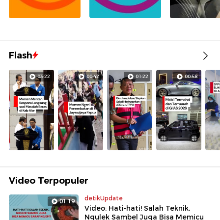
Flash
03:22
00:42
01:22
00:58
Video Terpopuler
detikUpdate
01:19
Video: Hati-hati! Salah Teknik,
Ngulek Sambel Juga Bisa Memicu