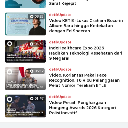
Saraf Kejepit
detikUpdate
03:35
Video KETIK: Lukas Graham Bocorin
Album Baru hingga Kedekatan
dengan Ed Sheeran
detikUpdate
04:39
IndoHealthcare Expo 2026
Hadirkan Teknologi Kesehatan dari
9 Negara!
detikUpdate
03:52
Video: Korlantas Pakai Face
Recognition, 16 Ribu Pelanggaran
Pelat Nomor Terekam ETLE
detikUpdate
01:47
Video: Peraih Penghargaan
Hoegeng Awards 2026 Kategori
Polisi Inovatif