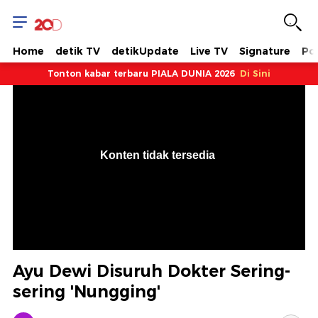
Home
detik TV
detikUpdate
Live TV
Signature
Pol
Tonton kabar terbaru PIALA DUNIA 2026
Di Sini
VjsError
Information
Konten tidak tersedia
.
Ayu Dewi Disuruh Dokter Sering-
sering 'Nungging'