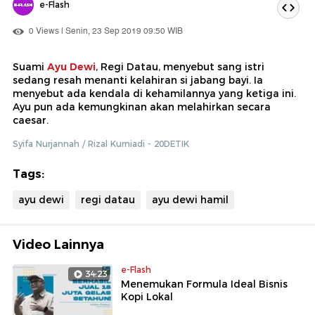
e-Flash
0 Views | Senin, 23 Sep 2019 09:50 WIB
Suami
Ayu Dewi
, Regi Datau, menyebut sang istri
sedang resah menanti kelahiran si jabang bayi. Ia
menyebut ada kendala di kehamilannya yang ketiga ini.
Ayu pun ada kemungkinan akan melahirkan secara
caesar.
Syifa Nurjannah / Rizal Kurniadi - 20DETIK
Tags:
ayu dewi
regi datau
ayu dewi hamil
Video Lainnya
e-Flash
34:23
Menemukan Formula Ideal Bisnis
Kopi Lokal