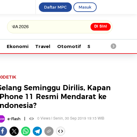
Daftar MPC
Masuk
Di Sini
NIA 2026
Ekonomi
Travel
Otomotif
Saintek
Kesehata
0DETIK
Selang Seminggu Dirilis, Kapan
iPhone 11 Resmi Mendarat ke
Indonesia?
|
0 Views | Senin, 30 Sep 2019 19:15 WIB
e-Flash