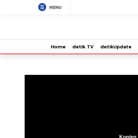
MENU
Home
detik TV
detikUpdate
VjsError
Information
Konten 