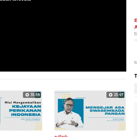
E
A
t
m
i
d
M
T
35:58
25:47
e-Flash