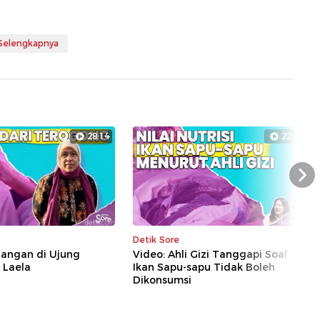
 Selengkapnya
28:14
22:39
Nex
Detik Sore
uangan di Ujung
Video: Ahli Gizi Tanggapi Soal
i Laela
Ikan Sapu-sapu Tidak Boleh
Dikonsumsi