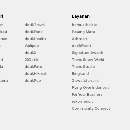
ri
Layanan
ws
detikTravel
berbuatbaik.id
kasi
detikFood
Pasang Mata
ance
detikHealth
Adsmart
t
Wolipop
detikEvent
t
detikX
Signature Awards
rt
20Detik
Trans Snow World
la
detikFoto
Trans Studio
o
detikHikmah
Bingkai.id
perti
detikPop
Ziswafctarsa.id
Flying Over Indonesia
For Your Business
rekomendit
Community Connect