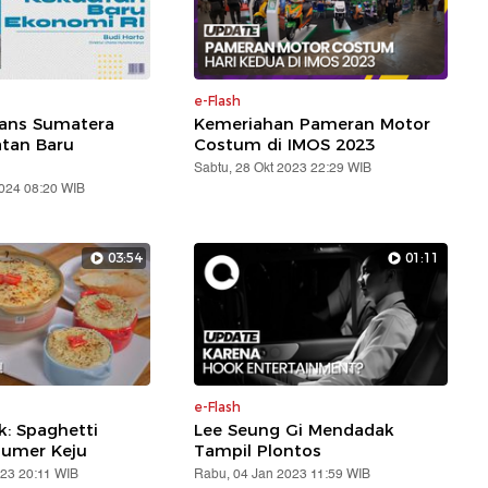
e-Flash
rans Sumatera
Kemeriahan Pameran Motor
atan Baru
Costum di IMOS 2023
Sabtu, 28 Okt 2023 22:29 WIB
2024 08:20 WIB
03:54
01:11
e-Flash
: Spaghetti
Lee Seung Gi Mendadak
lumer Keju
Tampil Plontos
023 20:11 WIB
Rabu, 04 Jan 2023 11:59 WIB