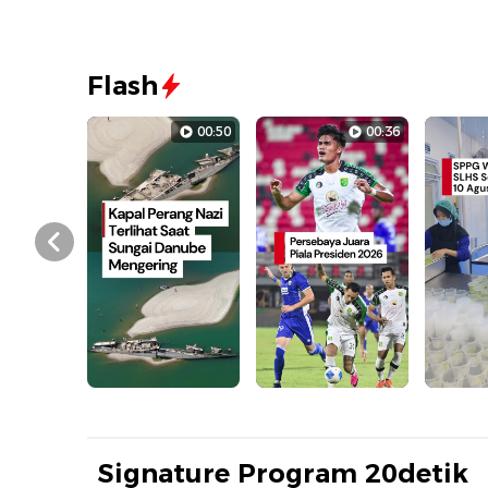
Flash
00:50
00:36
Prev
Signature Program 20detik