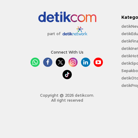
Katego
detikNe
detikEdu
part of
detikFin
detikIne
Connect With Us
detikHo
detikSpo
Sepakbo
detikOt
detikPro
Copyright @ 2026 detikcom.
All right reserved