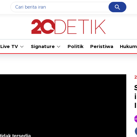
Cancel
Yang sedang ramai dicari
Tonton kabar terbaru PIALA DU
#1
gempa hari ini
#2
gempa
Live TV
Signature
Politik
Peristiwa
Hukum
#3
prabowo
#4
iran
#5
demo
2
Promoted
Terakhir yang dicari
Loading...
tidak tersedia
.