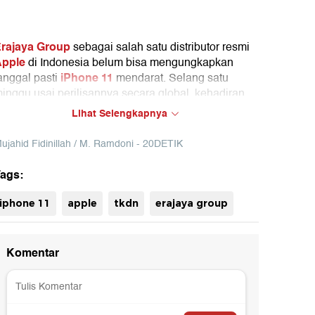
rajaya Group
sebagai salah satu distributor resmi
pple
di Indonesia belum bisa mengungkapkan
iPhone 11
anggal pasti
mendarat. Selang satu
inggu usai perilisannya secara global, kehadiran
TKDN
Phone 11 yang telah lolos
pun banyak
Lihat Selengkapnya
inantikan para penggemarnya di Tanah Air.
ujahid Fidinillah / M. Ramdoni - 20DETIK
ags:
iphone 11
apple
tkdn
erajaya group