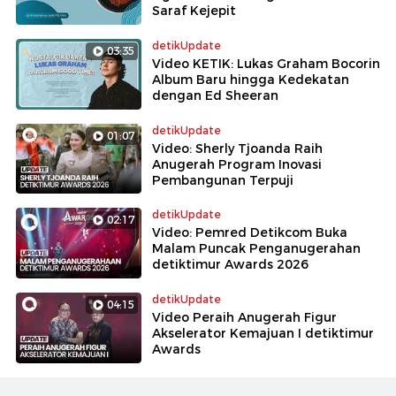
Saraf Kejepit
detikUpdate
03:35
Video KETIK: Lukas Graham Bocorin
Album Baru hingga Kedekatan
dengan Ed Sheeran
detikUpdate
01:07
Video: Sherly Tjoanda Raih
Anugerah Program Inovasi
Pembangunan Terpuji
detikUpdate
02:17
Video: Pemred Detikcom Buka
Malam Puncak Penganugerahan
detiktimur Awards 2026
detikUpdate
04:15
Video Peraih Anugerah Figur
Akselerator Kemajuan I detiktimur
Awards