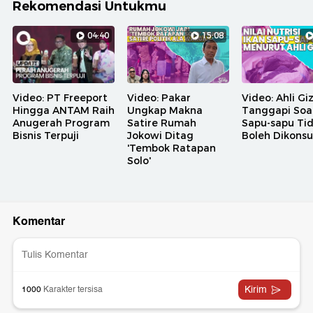
Rekomendasi Untukmu
04:40
15:08
Video: PT Freeport
Video: Pakar
Video: Ahli Giz
Hingga ANTAM Raih
Ungkap Makna
Tanggapi Soal
Anugerah Program
Satire Rumah
Sapu-sapu Ti
Bisnis Terpuji
Jokowi Ditag
Boleh Dikons
'Tembok Ratapan
Solo'