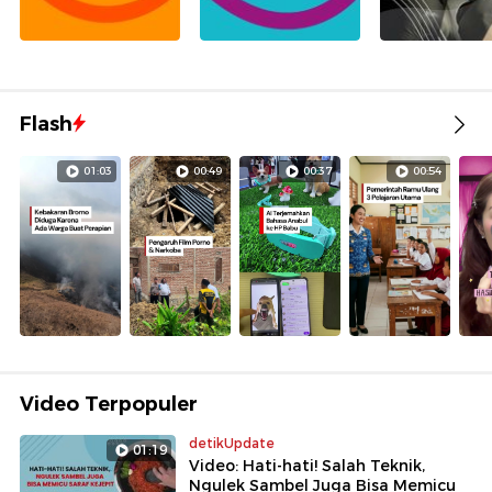
Flash
01:03
00:49
00:37
00:54
Video Terpopuler
detikUpdate
01:19
Video: Hati-hati! Salah Teknik,
Ngulek Sambel Juga Bisa Memicu