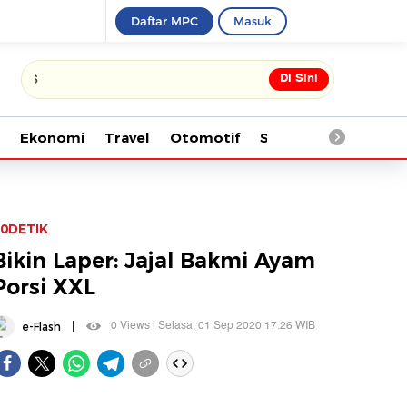
Daftar MPC
Masuk
Di Sini
Tonton kabar terbaru PIALA D
Ekonomi
Travel
Otomotif
Saintek
Kesehata
0DETIK
Bikin Laper: Jajal Bakmi Ayam
Porsi XXL
|
0 Views | Selasa, 01 Sep 2020 17:26 WIB
e-Flash