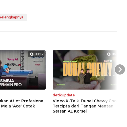
 Selengkapnya
00:52
04:56
Nex
detikUpdate
hkan Atlet Profesional,
Video K-Talk: Dubai Chewy Cookie
 Meja 'Ace' Cetak
Tercipta dari Tangan Mantan
Sersan AL Korsel