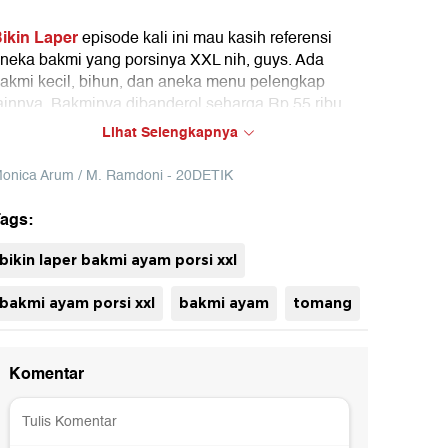
ikin Laper
episode kali ini mau kasih referensi
neka bakmi yang porsinya XXL nih, guys. Ada
akmi kecil, bihun, dan aneka menu pelengkap
ainnya. Bakminya dibanderol seharga Rp 55 ribu,
eperti ini nih penampakannya!
Lihat Selengkapnya
onica Arum / M. Ramdoni - 20DETIK
ags:
bikin laper bakmi ayam porsi xxl
bakmi ayam porsi xxl
bakmi ayam
tomang