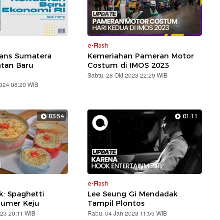
e-Flash
rans Sumatera
Kemeriahan Pameran Motor
atan Baru
Costum di IMOS 2023
Sabtu, 28 Okt 2023 22:29 WIB
2024 08:20 WIB
03:54
01:11
e-Flash
: Spaghetti
Lee Seung Gi Mendadak
lumer Keju
Tampil Plontos
023 20:11 WIB
Rabu, 04 Jan 2023 11:59 WIB