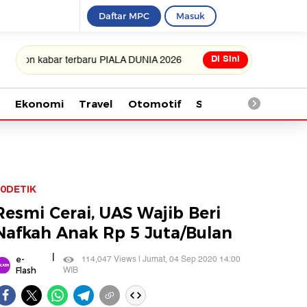
Daftar MPC
Masuk
Di Sini
 kabar terbaru PIALA DUNIA 2026
Ekonomi
Travel
Otomotif
Saintek
Kesehata
0DETIK
Resmi Cerai, UAS Wajib Beri
Nafkah Anak Rp 5 Juta/Bulan
|
114,047 Views | Jumat, 04 Sep 2020 14:00
e-
WIB
Flash