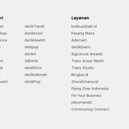
ri
Layanan
ws
detikTravel
berbuatbaik.id
kasi
detikFood
Pasang Mata
ance
detikHealth
Adsmart
t
Wolipop
detikEvent
t
detikX
Signature Awards
rt
20Detik
Trans Snow World
la
detikFoto
Trans Studio
o
detikHikmah
Bingkai.id
perti
detikPop
Ziswafctarsa.id
Flying Over Indonesia
For Your Business
rekomendit
Community Connect