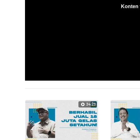
Konten 
34:23