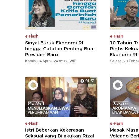
e-Flash
e-Flash
Sinyal Buruk Ekonomi RI
10 Tahun T
hingga Catatan Penting Buat
Rintis Keku
Presiden Baru
Ekonomi RI
Kamis, 04 Apr 2024 05:00 WIB
Selasa, 20 Feb 
01:31
e-Flash
e-Flash
Istri Beberkan Kekerasan
Masak Masak
Seksual yang Dilakukan Rizal
Volcano Ber