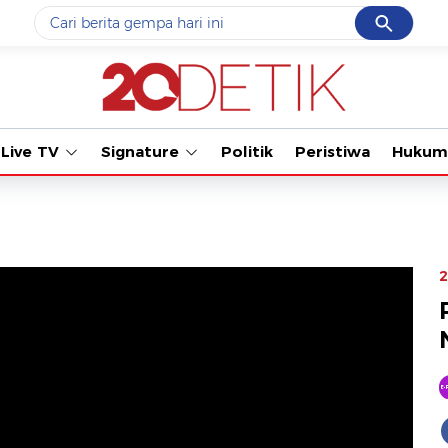
Cancel
Yang sedang ramai dicari
Tonton
#1
data live draw sgp
#2
k-talk
Live TV
Signature
Politik
Peristiwa
Hukum
#3
kebakaran
#4
prabowo
#5
gempa hari ini
2
Promoted
Terakhir yang dicari
Loading...