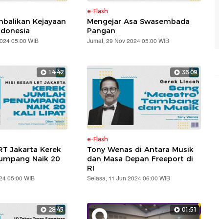
e-Flash
balikan Kejayaan
Mengejar Asa Swasembada
ndonesia
Pangan
2024 05:00 WIB
Jumat, 29 Nov 2024 05:00 WIB
14:42
36:09
e-Flash
RT Jakarta Kerek
Tony Wenas di Antara Musik
umpang Naik 20
dan Masa Depan Freeport di
RI
24 05:00 WIB
Selasa, 11 Jun 2024 06:00 WIB
28:45
01:51