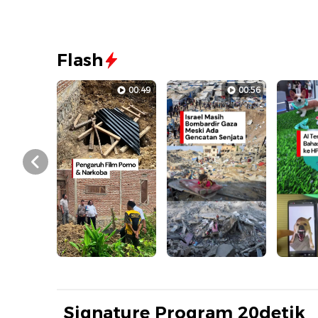
Flash
00:49
00:56
Prev
Signature Program 20detik