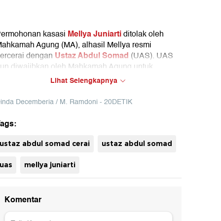
Mellya Juniarti
ermohonan kasasi
ditolak oleh
ahkamah Agung (MA), alhasil Mellya resmi
Ustaz Abdul Somad
ercerai dengan
(UAS). UAS
un diwajibkan oleh Mahkamah Agung untuk
enafkahi anaknya hingga dewasa sebesar Rp 5
Lihat Selengkapnya
uta per bulan.
inda Decemberia / M. Ramdoni - 20DETIK
ags:
ustaz abdul somad cerai
ustaz abdul somad
uas
mellya juniarti