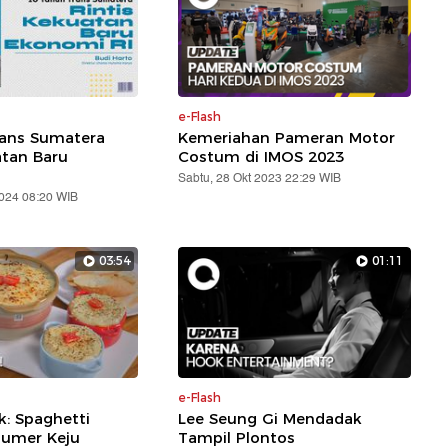
e-Flash
rans Sumatera
Kemeriahan Pameran Motor
atan Baru
Costum di IMOS 2023
Sabtu, 28 Okt 2023 22:29 WIB
2024 08:20 WIB
03:54
01:11
e-Flash
: Spaghetti
Lee Seung Gi Mendadak
lumer Keju
Tampil Plontos