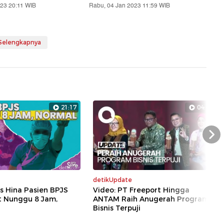
023 20:11 WIB
Rabu, 04 Jan 2023 11:59 WIB
 Selengkapnya
21:17
04:40
Nex
detikUpdate
s Hina Pasien BPJS
Video: PT Freeport Hingga
t Nunggu 8 Jam,
ANTAM Raih Anugerah Program
Bisnis Terpuji