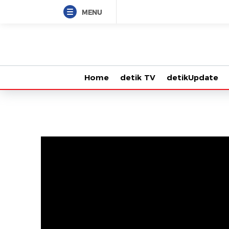
MENU
Home
detik TV
detikUpdate
VjsError
Information