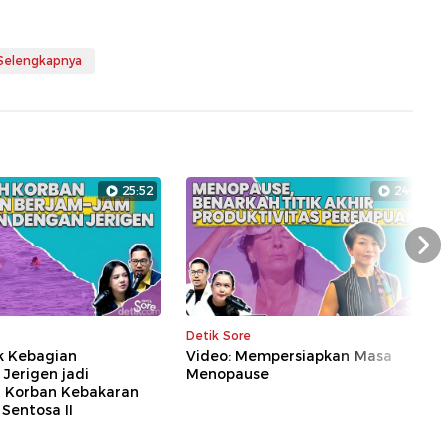
 Selengkapnya
25:52
24:01
Nex
Detik Sore
k Kebagian
Video: Mempersiapkan Masa
Jerigen jadi
Menopause
 Korban Kebakaran
Sentosa II