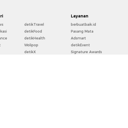
ri
Layanan
ws
detikTravel
berbuatbaik.id
kasi
detikFood
Pasang Mata
ance
detikHealth
Adsmart
t
Wolipop
detikEvent
t
detikX
Signature Awards
rt
20Detik
Trans Snow World
la
detikFoto
Trans Studio
o
detikHikmah
Bingkai.id
perti
detikPop
Ziswafctarsa.id
Flying Over Indonesia
For Your Business
rekomendit
Community Connect