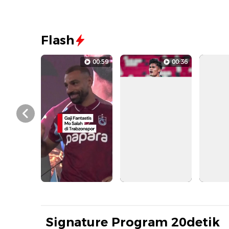
Flash
00:59
00:36
Prev
Signature Program 20detik