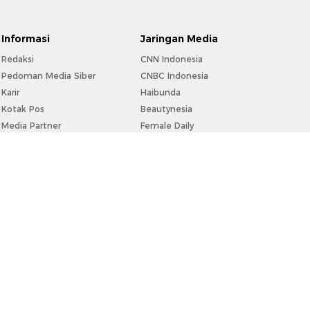
Informasi
Jaringan Media
Redaksi
CNN Indonesia
Pedoman Media Siber
CNBC Indonesia
Karir
Haibunda
Kotak Pos
Beautynesia
Media Partner
Female Daily
Info Iklan
CXO Media
Privacy Policy
Disclaimer