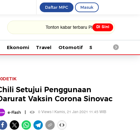
Daftar MPC
Masuk
Di Sini
Tonton kabar terbaru PIALA DUNIA 2026
Ekonomi
Travel
Otomotif
Saintek
Kesehata
0DETIK
Chili Setujui Penggunaan
Darurat Vaksin Corona Sinovac
|
0 Views | Kamis, 21 Jan 2021 11:45 WIB
e-Flash