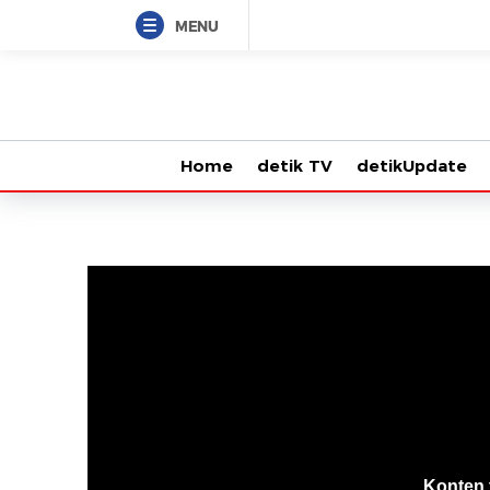
MENU
Home
detik TV
detikUpdate
VjsError
Information
Konten 