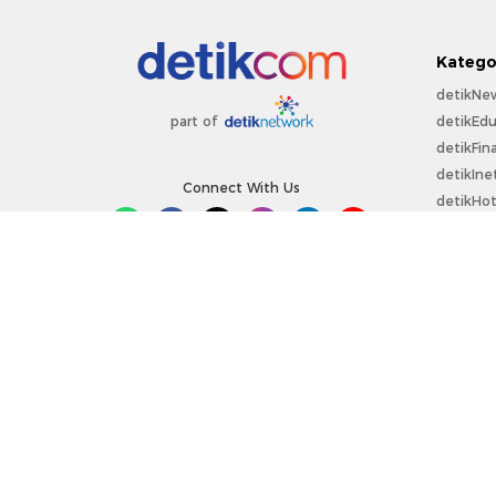
Katego
detikNe
detikEdu
part of
detikFin
detikIne
Connect With Us
detikHo
detikSpo
Sepakbo
detikOt
detikPro
Copyright @ 2026 detikcom.
All right reserved