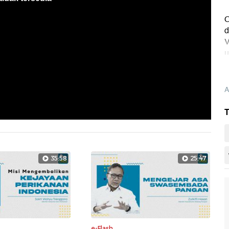
O
d
V
u
A
T
35:58
25:47
e-Flash