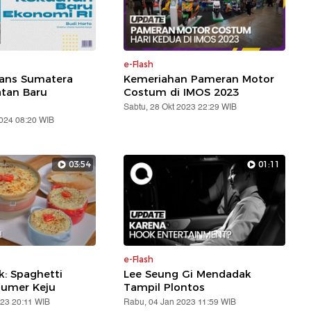
e-Flash
rans Sumatera
Kemeriahan Pameran Motor
atan Baru
Costum di IMOS 2023
Sabtu, 28 Okt 2023 22:29 WIB
2024 08:20 WIB
03:54
01:11
e-Flash
: Spaghetti
Lee Seung Gi Mendadak
lumer Keju
Tampil Plontos
023 20:11 WIB
Rabu, 04 Jan 2023 11:59 WIB