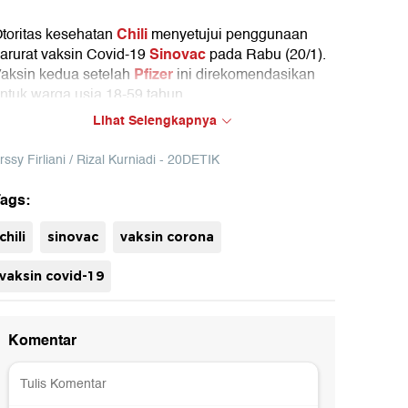
Chili
toritas kesehatan
menyetujui penggunaan
Sinovac
arurat vaksin Covid-19
pada Rabu (20/1).
Pfizer
aksin kedua setelah
ini direkomendasikan
ntuk warga usia 18-59 tahun.
Lihat Selengkapnya
rssy Firliani / Rizal Kurniadi - 20DETIK
ags:
chili
sinovac
vaksin corona
vaksin covid-19