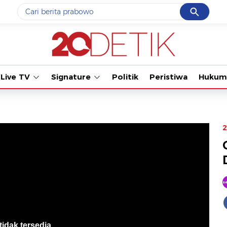
Cancel
Yang sedang ramai dicari
#1
data live draw sgp
#2
gempa hari ini
Live TV
Signature
Politik
Peristiwa
Hukum
#3
prabowo
#4
iran
#5
demo
2
Promoted
Terakhir yang dicari
Loading...
tidak tersedia
.