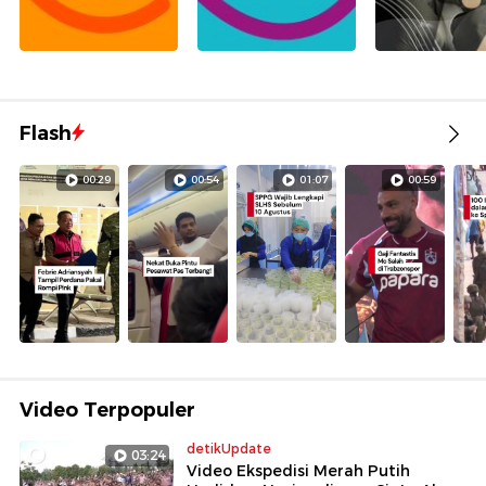
Flash
00:29
00:54
01:07
00:59
Video Terpopuler
detikUpdate
03:24
Video Ekspedisi Merah Putih