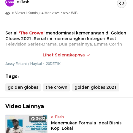
e-Flash
0 Views | Kamis, 04 Mar 2021 16:57 WIB
Serial
'The Crown'
mendominasi kemenangan di Golden
Globes 2021. Serial ini memenangkan kategori Best
Television Series-Drama. Dua pemainnya, Emma Corrin
dan Josh O'Corrin pun meraih penghargaan sebagai
Lihat Selengkapnya
Best Performance by an Actress dan Best Performance
by an Actress in a Television Series-Drama.
Arssy Firliani / Haykal - 20DETIK
Tags:
golden globes
the crown
golden globes 2021
Video Lainnya
e-Flash
34:23
Menemukan Formula Ideal Bisnis
Kopi Lokal