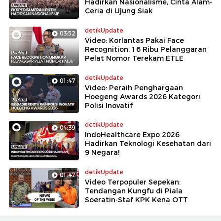
Hadirkan Nasionalisme, Cinta Alam-
Ceria di Ujung Siak
detikUpdate
03:52
Video: Korlantas Pakai Face
Recognition, 16 Ribu Pelanggaran
Pelat Nomor Terekam ETLE
detikUpdate
01:47
Video: Peraih Penghargaan
Hoegeng Awards 2026 Kategori
Polisi Inovatif
detikUpdate
04:39
IndoHealthcare Expo 2026
Hadirkan Teknologi Kesehatan dari
9 Negara!
detikUpdate
01:47
Video Terpopuler Sepekan:
Tendangan Kungfu di Piala
Soeratin-Staf KPK Kena OTT