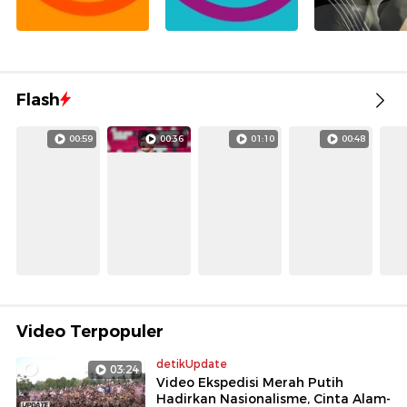
Flash
00:59
00:36
01:10
00:48
Video Terpopuler
detikUpdate
03:24
Video Ekspedisi Merah Putih
Hadirkan Nasionalisme, Cinta Alam-