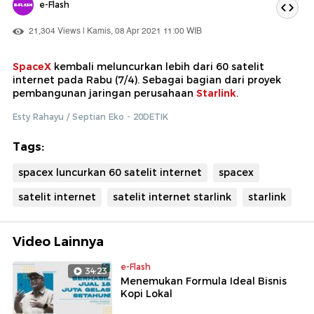
e-Flash
21,304 Views | Kamis, 08 Apr 2021 11:00 WIB
SpaceX
kembali meluncurkan lebih dari 60 satelit
internet pada Rabu (7/4). Sebagai bagian dari proyek
pembangunan jaringan perusahaan
Starlink
.
Esty Rahayu / Septian Eko - 20DETIK
Tags:
spacex luncurkan 60 satelit internet
spacex
satelit internet
satelit internet starlink
starlink
Video Lainnya
e-Flash
34:23
Menemukan Formula Ideal Bisnis
Kopi Lokal