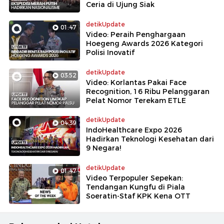
Ceria di Ujung Siak
detikUpdate
01:47
Video: Peraih Penghargaan
Hoegeng Awards 2026 Kategori
Polisi Inovatif
detikUpdate
03:52
Video: Korlantas Pakai Face
Recognition, 16 Ribu Pelanggaran
Pelat Nomor Terekam ETLE
detikUpdate
04:39
IndoHealthcare Expo 2026
Hadirkan Teknologi Kesehatan dari
9 Negara!
detikUpdate
01:47
Video Terpopuler Sepekan:
Tendangan Kungfu di Piala
Soeratin-Staf KPK Kena OTT