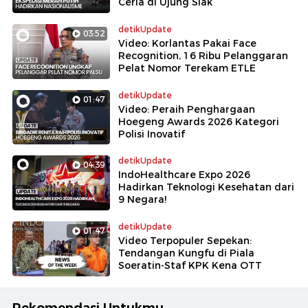
Ceria di Ujung Siak
detikUpdate
03:52
Video: Korlantas Pakai Face
Recognition, 16 Ribu Pelanggaran
Pelat Nomor Terekam ETLE
detikUpdate
01:47
Video: Peraih Penghargaan
Hoegeng Awards 2026 Kategori
Polisi Inovatif
detikUpdate
04:39
IndoHealthcare Expo 2026
Hadirkan Teknologi Kesehatan dari
9 Negara!
detikUpdate
01:47
Video Terpopuler Sepekan:
Tendangan Kungfu di Piala
Soeratin-Staf KPK Kena OTT