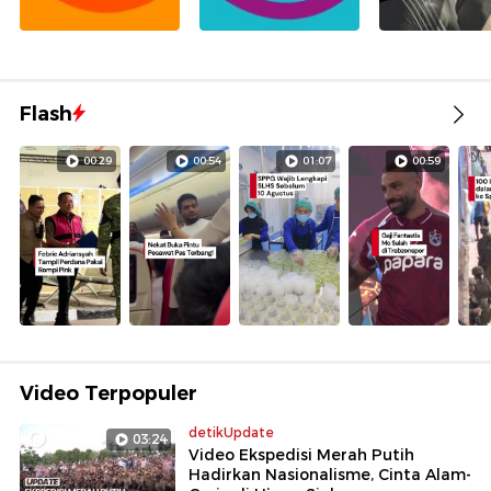
Flash
00:29
00:54
01:07
00:59
Video Terpopuler
detikUpdate
03:24
Video Ekspedisi Merah Putih
Hadirkan Nasionalisme, Cinta Alam-