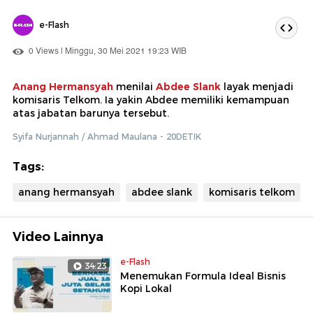
e-Flash
0 Views | Minggu, 30 Mei 2021 19:23 WIB
Anang Hermansyah
menilai
Abdee Slank
layak menjadi
komisaris Telkom. Ia yakin Abdee memiliki kemampuan
atas jabatan barunya tersebut.
Syifa Nurjannah / Ahmad Maulana - 20DETIK
Tags:
anang hermansyah
abdee slank
komisaris telkom
Video Lainnya
e-Flash
34:23
Menemukan Formula Ideal Bisnis
Kopi Lokal