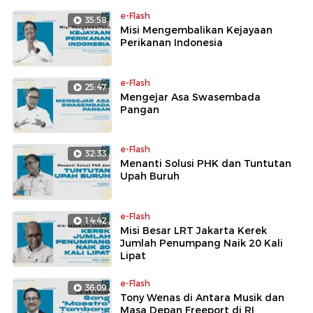
e-Flash
35:58
Misi Mengembalikan Kejayaan
Perikanan Indonesia
e-Flash
25:47
Mengejar Asa Swasembada
Pangan
e-Flash
32:33
Menanti Solusi PHK dan Tuntutan
Upah Buruh
e-Flash
14:42
Misi Besar LRT Jakarta Kerek
Jumlah Penumpang Naik 20 Kali
Lipat
e-Flash
36:09
Tony Wenas di Antara Musik dan
Masa Depan Freeport di RI