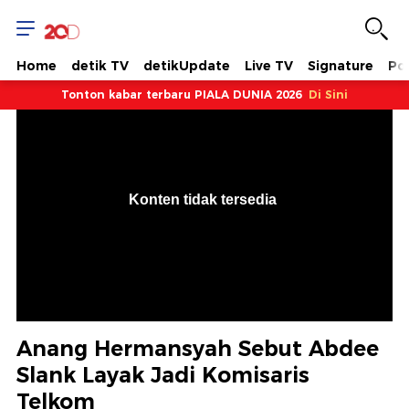
Home
detik TV
detikUpdate
Live TV
Signature
Pol
Tonton kabar terbaru PIALA DUNIA 2026
Di Sini
VjsError
Information
Konten tidak tersedia
.
Anang Hermansyah Sebut Abdee
Slank Layak Jadi Komisaris
Telkom