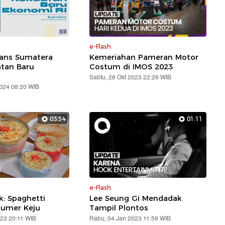
e-Flash
rans Sumatera
Kemeriahan Pameran Motor
atan Baru
Costum di IMOS 2023
Sabtu, 28 Okt 2023 22:29 WIB
2024 08:20 WIB
03:54
01:11
e-Flash
: Spaghetti
Lee Seung Gi Mendadak
lumer Keju
Tampil Plontos
023 20:11 WIB
Rabu, 04 Jan 2023 11:59 WIB