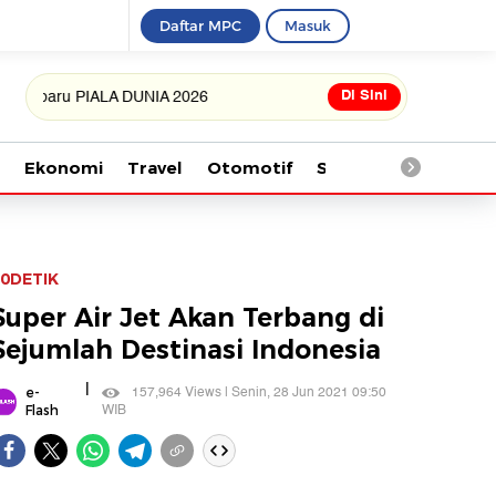
Daftar MPC
Masuk
Di Sini
aru PIALA DUNIA 2026
Ekonomi
Travel
Otomotif
Saintek
Kesehata
0DETIK
Super Air Jet Akan Terbang di
Sejumlah Destinasi Indonesia
|
157,964 Views | Senin, 28 Jun 2021 09:50
e-
WIB
Flash