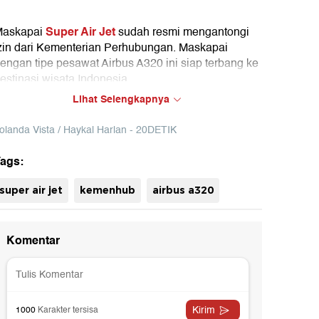
Super Air Jet
askapai
sudah resmi mengantongi
zin dari Kementerian Perhubungan. Maskapai
engan tipe pesawat Airbus A320 ini siap terbang ke
estinasi wisata Indonesia.
Lihat Selengkapnya
olanda Vista / Haykal Harlan - 20DETIK
ags:
super air jet
kemenhub
airbus a320