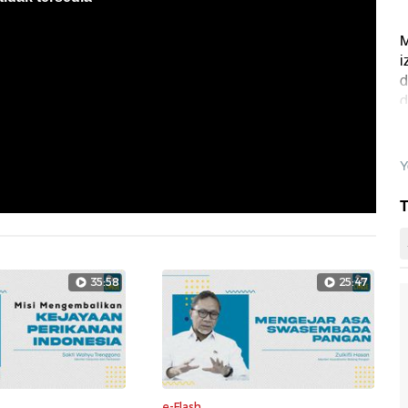
M
i
d
d
Y
T
35:58
25:47
e-Flash