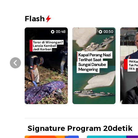
Flash
00:48
00:50
Prev
Signature Program 20detik