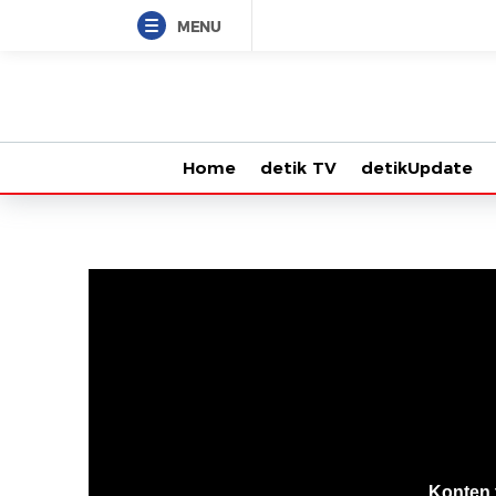
MENU
Home
detik TV
detikUpdate
VjsError
Information
Konten 