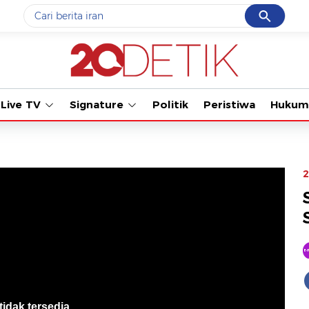
Cancel
Yang sedang ramai dicari
Tonton kabar terb
#1
gempa hari ini
#2
gempa
Live TV
Signature
Politik
Peristiwa
Hukum
#3
iran
#4
demo
#5
prabowo
2
Promoted
Terakhir yang dicari
Loading...
tidak tersedia
.