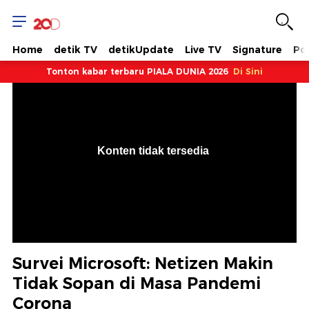
Home
detik TV
detikUpdate
Live TV
Signature
Pol
Tonton kabar terbaru PIALA DUNIA 2026
Di Sini
VjsError
Information
Konten tidak tersedia
.
Survei Microsoft: Netizen Makin
Tidak Sopan di Masa Pandemi
Corona