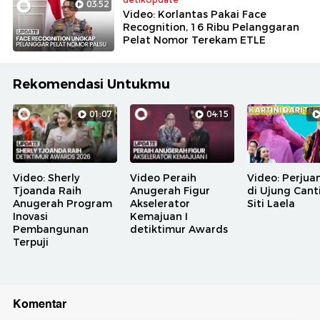
03:52
Video: Korlantas Pakai Face
Recognition, 16 Ribu Pelanggaran
Pelat Nomor Terekam ETLE
Rekomendasi Untukmu
01:07
04:15
Video: Sherly
Video Peraih
Video: Perjua
Tjoanda Raih
Anugerah Figur
di Ujung Cant
Anugerah Program
Akselerator
Siti Laela
Inovasi
Kemajuan I
Pembangunan
detiktimur Awards
Terpuji