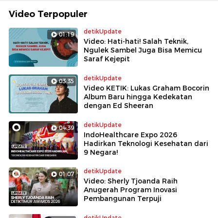
Video Terpopuler
detikUpdate
01:19
Video: Hati-hati! Salah Teknik,
Ngulek Sambel Juga Bisa Memicu
Saraf Kejepit
detikUpdate
03:35
Video KETIK: Lukas Graham Bocorin
Album Baru hingga Kedekatan
dengan Ed Sheeran
detikUpdate
04:39
IndoHealthcare Expo 2026
Hadirkan Teknologi Kesehatan dari
9 Negara!
detikUpdate
01:07
Video: Sherly Tjoanda Raih
Anugerah Program Inovasi
Pembangunan Terpuji
detikUpdate