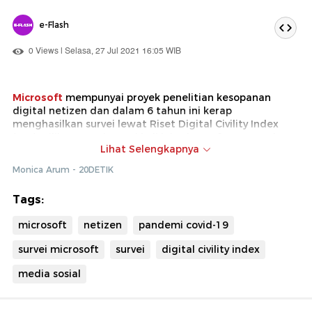
e-Flash
0 Views | Selasa, 27 Jul 2021 16:05 WIB
Microsoft
mempunyai proyek penelitian kesopanan
digital netizen dan dalam 6 tahun ini kerap
menghasilkan survei lewat Riset Digital Civility Index
(DCI) miliknya. Dari survei kali ini, Microsoft menyatakan
Lihat Selengkapnya
netizen
makin tidak sopan di masa Covid-19 melanda
ini. Berikut datanya…
Monica Arum - 20DETIK
Tags:
microsoft
netizen
pandemi covid-19
survei microsoft
survei
digital civility index
media sosial