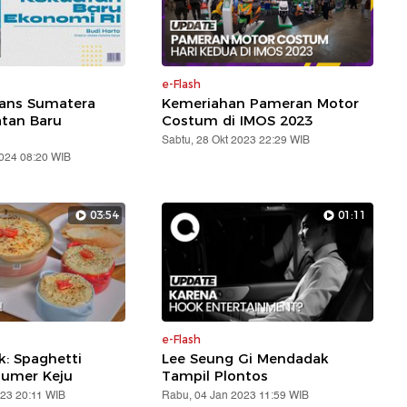
e-Flash
rans Sumatera
Kemeriahan Pameran Motor
atan Baru
Costum di IMOS 2023
Sabtu, 28 Okt 2023 22:29 WIB
2024 08:20 WIB
03:54
01:11
e-Flash
: Spaghetti
Lee Seung Gi Mendadak
lumer Keju
Tampil Plontos
023 20:11 WIB
Rabu, 04 Jan 2023 11:59 WIB