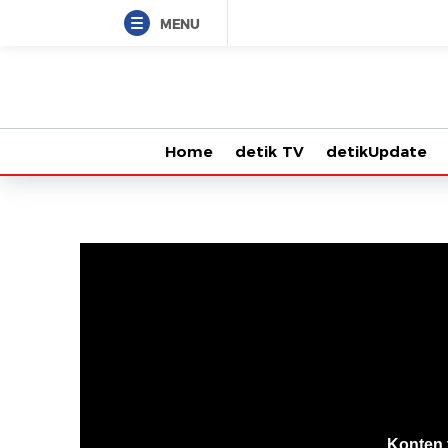
MENU
Home
detik TV
detikUpdate
VjsError
Information
Konten 