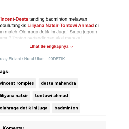
incent
Desta
-
tanding badminton melawan
Liliyana Natsir
Tontowi Ahmad
ebulutangkis
-
di
un match 'Olahraga detik Ini Juga'. Siapa jagoan
amu? Tonton pertandingan aksi mereka!
Lihat Selengkapnya
rssy Firliani / Nurul Ulum - 20DETIK
ags:
vincent rompies
desta mahendra
liliyana natsir
tontowi ahmad
olahraga detik ini juga
badminton