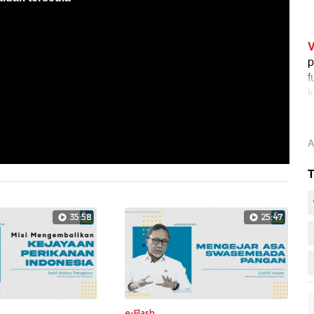
V
p
f
k
A
T
35:58
25:47
e-Flash