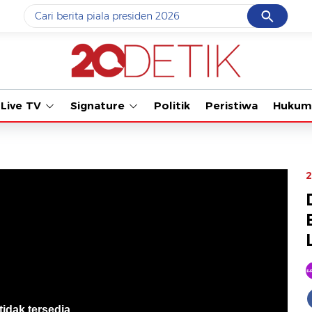
Cancel
Yang sedang ramai dicari
#1
piala presiden 2026
#2
prabowo
Live TV
Signature
Politik
Peristiwa
Hukum
#3
gempa hari ini
#4
demo
#5
iran
2
Promoted
Terakhir yang dicari
Loading...
tidak tersedia
.