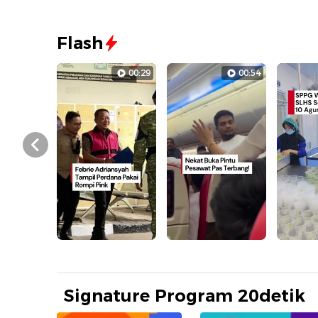
Flash
00:29
00:54
Prev
Signature Program 20detik